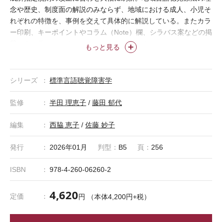
念や歴史、制度面の解説のみならず、地域における成人、小児そ
れぞれの特徴を、事例を交えて具体的に解説している。またカラ
ー印刷、キーポイントやコラム（Note）欄、シラバス案などの掲
載により分かりやすいテキストとなっている。
もっと見る
＊「標準言語聴覚障害学」は株式会社医学書院の登録商標です。
シリーズ
標準言語聴覚障害学
監修
半田 理恵子
/
藤田 郁代
編集
西脇 恵子
/
佐藤 妙子
発行
2026年01月
判型：
B5
頁：
256
ISBN
978-4-260-06260-2
4,620
定価
円 （本体4,200円+税）