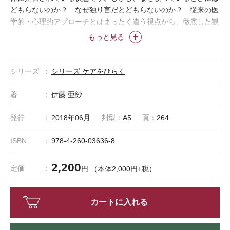
どもらないのか？ なぜ独り言だとどもらないのか？ 従来の医
学的・心理的アプローチとはまったく違う視点から、徹底した観
察とインタビューで吃音という「謎」に迫った画期的身体論！
もっと見る
＊「ケアをひらく」は株式会社医学書院の登録商標です。
シリーズ
シリーズ ケアをひらく
著
伊藤 亜紗
発行
2018年06月
判型：
A5
頁：
264
ISBN
978-4-260-03636-8
2,200
定価
円 （本体2,000円+税）
カートに入れる