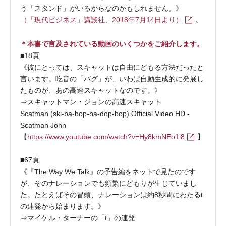
う「スタンド」がいるからなのかもしれません。》
（「現代ビジネス」講談社、2018年7月14日より）
。
＊本書で言及されている動画のいくつかをご紹介します。
■18頁
《彼にとっては、スキャットは自由にどもる方法だったと
言います。吃音の「バグ」が、いわば自動生成的に発展し
たものが、あの高速スキャットなのです。》
⇒スキャットマン・ジョンの高速スキャット
Scatman (ski-ba-bop-ba-dop-bop) Official Video HD -
Scatman John
【
https://www.youtube.com/watch?v=Hy8kmNEo1i8
】
■67頁
《『The Way We Talk』の予告編をネットで見たのです
が、そのナレーションでも頻繁にどもりが生じていまし
た。たとえばその冒頭、ナレーションは約8秒間にわたるt
の連発から始まります。》
⇒マイケル・ターナーの「t」の連発