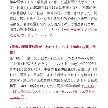
第42回サントリー学芸賞（主催：公益財団法人サントリー
文化財団〕）が2020年11月16日に発表となり、本書の著
者伊藤亜紗氏が「社会・風俗部門」に選出されました。同
賞は、広く社会と文化を考える独創的で優れた研究、評論
活動を、著作を通じて行った個人に対して贈呈されます。
同賞の詳細情報は
こちら（サントリーホールディングス株
式会社 ウェブサイトへ）
。
●著者の伊藤亜紗氏が「わたくし、つまりNobody賞」受
賞！
第13回「（池田晶子記念）わたくし、つまりNobody賞」
（主催：NPO法人 わたくし、つまりNobody）が2020年1
月31日に発表となり、本書の著者伊藤亜紗氏が選出されま
した。同賞は、日本語による「哲学エッセイ」を確立した
文筆家・池田晶子氏の意思と業績を記念し、新しい言葉の
担手に向けて創設されました。同賞の詳細情報は
こちら
（[池田晶子記念]わたくし、つまりNobody賞 ウェブサイ
トへ）
。