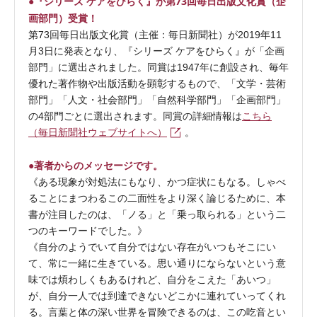
●『シリーズ ケアをひらく』が第73回毎日出版文化賞（企
画部門）受賞！
第73回毎日出版文化賞（主催：毎日新聞社）が2019年11
月3日に発表となり、『シリーズ ケアをひらく』が「企画
部門」に選出されました。同賞は1947年に創設され、毎年
優れた著作物や出版活動を顕彰するもので、「文学・芸術
部門」「人文・社会部門」「自然科学部門」「企画部門」
の4部門ごとに選出されます。同賞の詳細情報は
こちら
（毎日新聞社ウェブサイトへ）
。
●著者からのメッセージです。
《ある現象が対処法にもなり、かつ症状にもなる。しゃべ
ることにまつわるこの二面性をより深く論じるために、本
書が注目したのは、「ノる」と「乗っ取られる」という二
つのキーワードでした。》
《自分のようでいて自分ではない存在がいつもそこにい
て、常に一緒に生きている。思い通りにならないという意
味では煩わしくもあるけれど、自分をこえた「あいつ」
が、自分一人では到達できないどこかに連れていってくれ
る。言葉と体の深い世界を冒険できるのは、この吃音とい