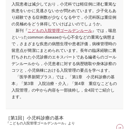
入院患者は減少しており，小児科では軽症例に潜む重篤な
疾患をいかに見逃さないかが問われています。少子化もあ
り経験できる症例数が少なくなる中で，小児科医は重症例
の見極めをどう体得していけばよいのでしょうか。
新刊『
こどもの入院管理ゴールデンルール
』では，喘息
といったcommon diseaseから心不全などの重篤な病態ま
で，さまざまな疾患の病態生理や患者評価，病棟管理時の
留意点が簡潔にまとめられています。長年の臨床経験に裏
打ちされた小児診療のエキスパートである編者らのゴール
デンルールから，小児患者に対する病歴聴取や身体診察の
コツと，小児病棟における入院管理の要点を学べます。
「医学界新聞プラス」では，「第1章 小児科診療の基
本」「第3章 入院治療・介入」「第4章 重症なこどもの
入院管理」の中から内容を一部抜粋し，全4回でご紹介し
ます。
［第1回］小児科診療の基本
『こどもの入院管理ゴールデンルール』より