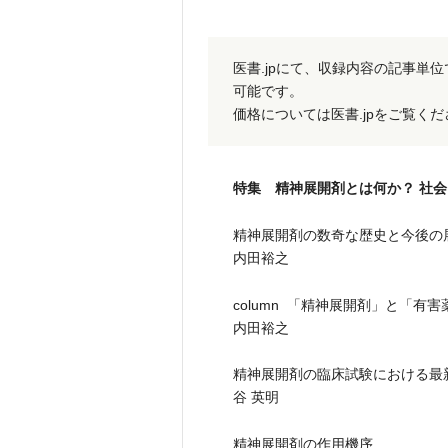
医書.jpにて、収録内容の記事単
可能です。
価格については医書.jpをご覧く
特集 精神展開剤とは何か？ 社
精神展開剤の数奇な歴史と今後の
内田裕之
column 「精神展開剤」と「有
内田裕之
精神展開剤の臨床試験における最
谷 英明
精神展開剤の作用機序