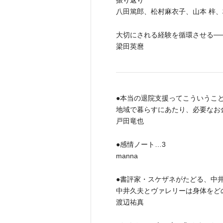
振り返り
八田篤郎、松村麻衣子、山本 梓、
大切にされる経験を循環させる──
梁田英麿
●本当の退院支援ってこういうこと
地域で暮らすにあたり、必要なお
戸田竜也
●感情ノート…3
manna
●書評家・スケザネがたどる、中
中井久夫とヴァレリーは身体をど
渡辺祐真