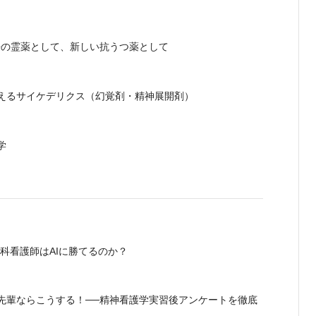
来の霊薬として、新しい抗うつ薬として
えるサイケデリクス（幻覚剤・精神展開剤）
学
神科看護師はAIに勝てるのか？
先輩ならこうする！──精神看護学実習後アンケートを徹底