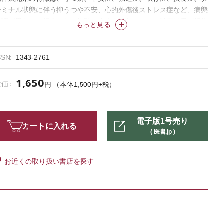
ーミナル状態に伴う抑うつや不安、心的外傷後ストレス症など、病態
生理が異なると想定される複数の疾患を対象に、その治療効果が報告
もっと見る
されている点にある。
本特集では、精神展開剤の研究者、および社会との関連を研究してき
た方々に、精神展開剤の歴史、基礎研究や臨床試験、文化的背景、報
SSN
1343-2761
道の在り方、世界の法制度などを解説いただき、現状整理と未来の可
能性を示していく。
1,650
定価
円 （本体1,500円+税）
電子版1号売り
カートに入れる
( 医書.jp )
お近くの取り扱い書店を探す