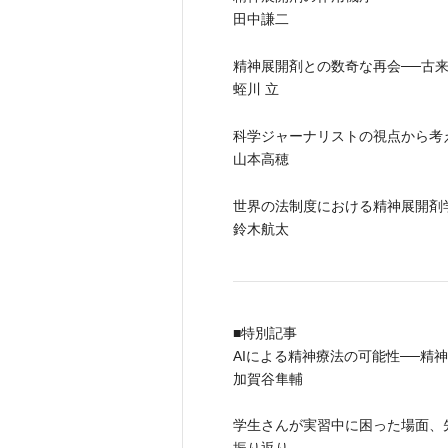
田中謙二
精神展開剤との数奇な再会──古
蛭川 立
科学ジャーナリストの視点から考
山本高穂
世界の法制度における精神展開剤
鈴木航太
■特別記事
AIによる精神療法の可能性──精
加賀谷隼輔
学生さんが実習中に困った場面、