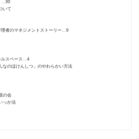
…30
ついて
管理者のマネジメントストーリー…9
カルスペース…4
んなのほけんしつ」のやわらかい方法
親の会
いっか法