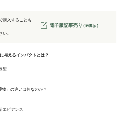
位で購入することも
電子版記事売り
( 医書.jp )
ださい。
会に与えるインパクトとは？
展望
害薬物」の違いは何なのか？
新エビデンス