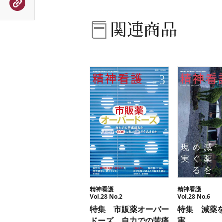
関連商品
精神看護
精神看護
Vol.28 No.2
Vol.28 No.6
特集 市販薬オーバー
特集 減薬
ドーズ 自力での苦痛
実