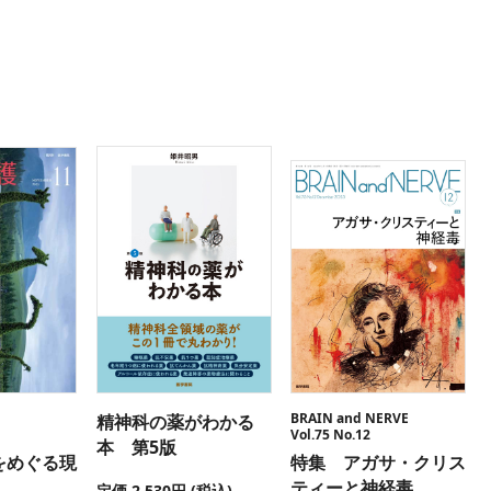
BRAIN and NERVE
精神科の薬がわかる
Vol.75 No.12
本 第5版
をめぐる現
特集 アガサ・クリス
ティーと神経毒
定価 2,530円 (税込)