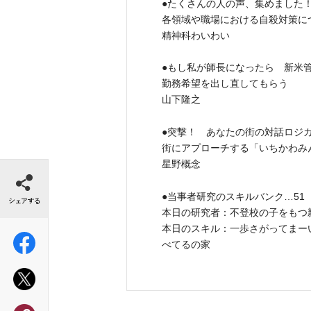
●たくさんの人の声、集めました！
各領域や職場における自殺対策に
精神科わいわい
●もし私が師長になったら 新米
勤務希望を出し直してもらう
山下隆之
●突撃！ あなたの街の対話ロジ
街にアプローチする「いちかわみ
星野概念
シェアする
●当事者研究のスキルバンク…51
本日の研究者：不登校の子をもつ
本日のスキル：一歩さがってまー
べてるの家