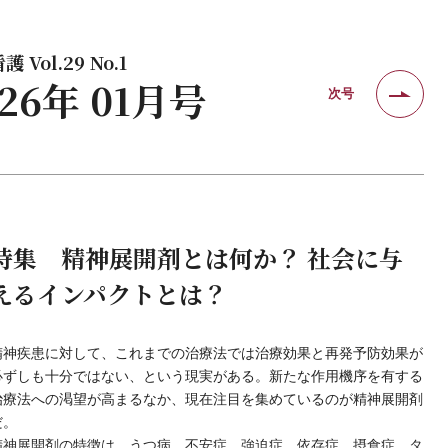
 Vol.29 No.1
026年 01月号
次号
特集 精神展開剤とは何か？ 社会に与
えるインパクトとは？
精神疾患に対して、これまでの治療法では治療効果と再発予防効果が
必ずしも十分ではない、という現実がある。新たな作用機序を有する
治療法への渇望が高まるなか、現在注目を集めているのが精神展開剤
だ。
精神展開剤の特徴は、うつ病、不安症、強迫症、依存症、摂食症、タ