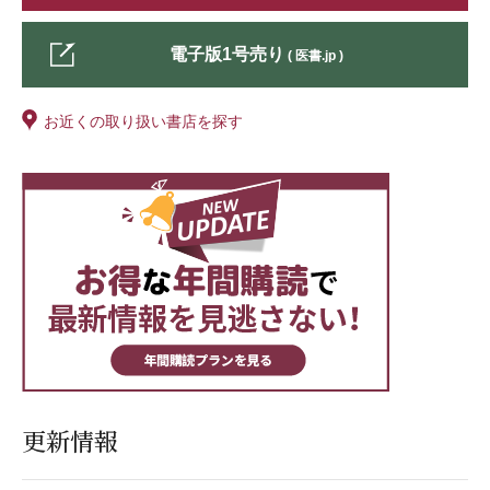
るとともに，認証後は質の高い出産ケアに主体的に取り組む施設
であることを内外に示し，理念を共有する施設同士がつながるこ
電子版1号売り
( 医書.jp )
とができます。
ICI日本事務局の活動が2024年に始まり，日本でもこの取り組
みが広がりつつあります。2026年1月現在で，10施設が第一段階
お近くの取り扱い書店を探す
の認証を受けています。本特集ではその各施設の特徴や実践，
ICIの国際認証を受けて正式に参加した結果どのような変化があ
ったか，さらに12ステップにどのように取り組んでいるのかをご
紹介いただきます。
更新情報