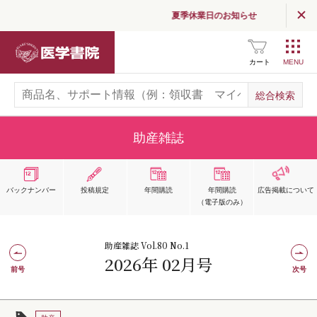
夏季休業日のお知らせ
医学書院
カート
助産雑誌
バックナンバー
投稿規定
年間購読
年間購読
広告掲載
について
（電子版のみ）
助産雑誌 Vol.80 No.1
2026年 02月号
前号
次号