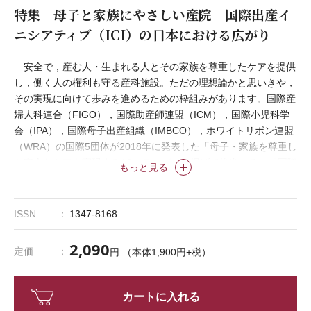
特集 母子と家族にやさしい産院 国際出産イ
ニシアティブ（ICI）の日本における広がり
安全で，産む人・生まれる人とその家族を尊重したケアを提供
し，働く人の権利も守る産科施設。ただの理想論かと思いきや，
その実現に向けて歩みを進めるための枠組みがあります。国際産
婦人科連合（FIGO），国際助産師連盟（ICM），国際小児科学
会（IPA），国際母子出産組織（IMBCO），ホワイトリボン連盟
（WRA）の国際5団体が2018年に発表した「母子・家族を尊重し
た安全なケアを実現する12ステップ」を掲げて推進する，「国際
もっと見る
出産イニシアティブ」（International Childbirth Initiative：ICI）
です。
ICIの12ステップは，世界保健機関（WHO）のガイドライン
ISSN
1347-8168
「ポジティブな出産体験のための分娩期ケア」（2018）に沿
い，「妊産婦を大切にする」「格差なくケアにアクセスできる」
2,090
定価
円 （本体1,900円+税）
「エビデンスに基づくケア」「スタッフも尊重される環境」な
ど，質の高い出産ケアに必要な条件を言語化し，体系的に示して
います。ICIにはその実現を目指す施設の認証制度が用意されて
カートに入れる
おり，認証を目指すプロセスを通して，スタッフが理念を共有す