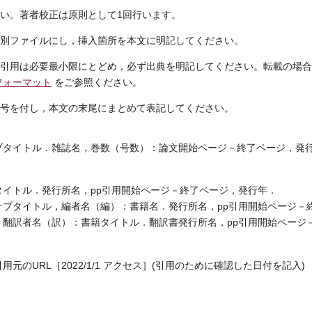
い。著者校正は原則として1回行います。
別ファイルにし，挿入箇所を本文に明記してください。
引用は必要最小限にとどめ，必ず出典を明記してください。転載の場合
フォーマット
をご参照ください。
号を付し，本文の末尾にまとめて表記してください。
ブタイトル．雑誌名，巻数（号数）：論文開始ページ－終了ページ，発
イトル．発行所名，pp引用開始ページ－終了ページ，発行年．
サブタイトル，編者名（編）：書籍名．発行所名，pp引用開始ページ－
，翻訳者名（訳）：書籍タイトル．翻訳書発行所名，pp引用開始ページ
のURL［2022/1/1 アクセス］(引用のために確認した日付を記入)