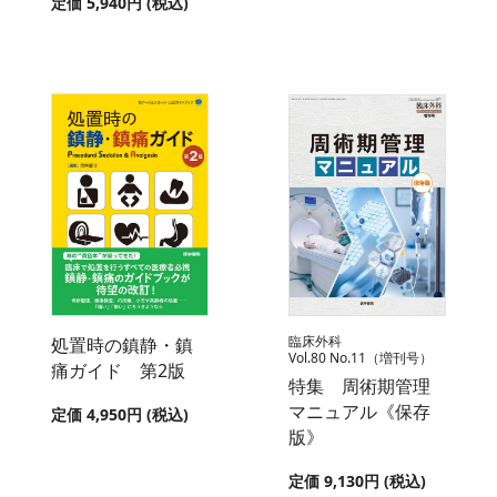
定価 5,940円 (税込)
臨床外科
処置時の鎮静・鎮
Vol.80 No.11（増刊号）
痛ガイド 第2版
特集 周術期管理
マニュアル《保存
定価 4,950円 (税込)
版》
定価 9,130円 (税込)