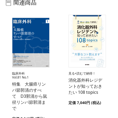
関連商品
臨床外科
見る×読むで納得！
Vol.81 No.1
消化器外科レジデ
特集 大腸癌リン
ントが知っておき
パ節郭清のすべ
たい 108 topics
て D3郭清から鼠
径リンパ節郭清ま
定価 7,040円 (税込)
で