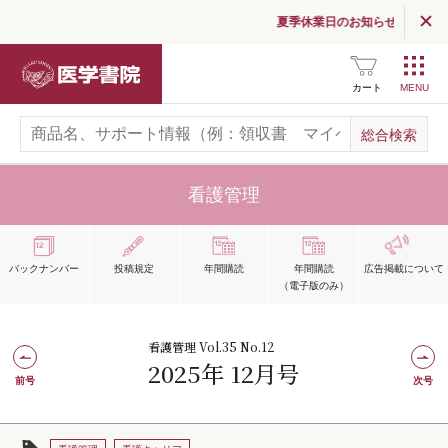
夏季休業日のお知らせ
医学書院
カート
看護管理
バックナンバー
投稿規定
年間購読
年間購読
広告掲載
について
（電子版のみ）
看護管理 Vol.35 No.12
2025年 12月号
前号
次号