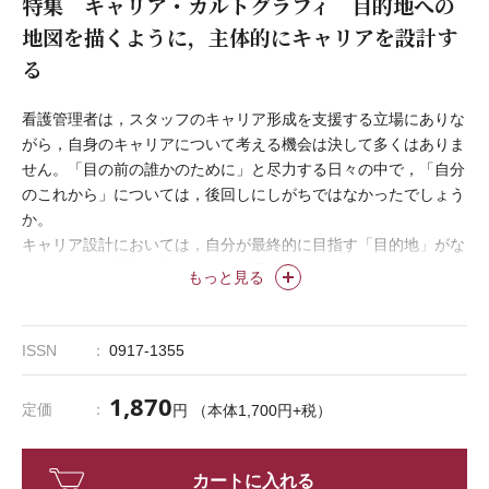
特集 キャリア・カルトグラフィ 目的地への
地図を描くように，主体的にキャリアを設計す
る
看護管理者は，スタッフのキャリア形成を支援する立場にありな
がら，自身のキャリアについて考える機会は決して多くはありま
せん。「目の前の誰かのために」と尽力する日々の中で，「自分
のこれから」については，後回しにしがちではなかったでしょう
か。
キャリア設計においては，自分が最終的に目指す「目的地」がな
ければ，どの方向に進むべきかを見定めることはできません。キ
もっと見る
ャリア・カルトグラフィのアプローチでは，自身の目標がどのよ
うに社会に貢献するものなのかを考えた上で，現在地や目標を達
成するまでのルートを可視化しながら，まるで地図を描くよう
ISSN
0917-1355
に，長期的なキャリアの軸を見いだしていきます。
本特集では，キャリア・カルトグラフィの全体像とそのプロセス
1,870
定価
円 （本体1,700円+税）
や意義を紹介し，看護管理者が，自身の現在地とこれからの進路
を見つめ直す一助となることを目指します。
カートに入れる