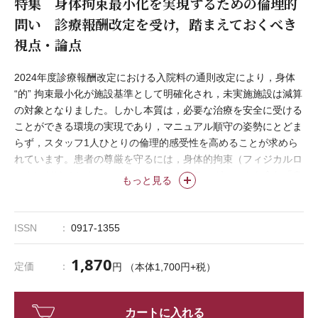
特集 身体拘束最小化を実現するための倫理的
問い 診療報酬改定を受け，踏まえておくべき
視点・論点
2024年度診療報酬改定における入院料の通則改定により，身体
“的” 拘束最小化が施設基準として明確化され，未実施施設は減算
の対象となりました。しかし本質は，必要な治療を安全に受ける
ことができる環境の実現であり，マニュアル順守の姿勢にとどま
らず，スタッフ1人ひとりの倫理的感受性を高めることが求めら
れています。患者の尊厳を守るには，身体的拘束（フィジカルロ
ック）だけでなく，スピーチロックやドラッグロックを含む「身
もっと見る
体拘束」にもアンテナを張り，学んでおきたいところです。
本特集では，継続的な教育研修や倫理カンファレンス，OJTでの
日常的問いかけによる組織文化醸成のプロセス，看護管理者にと
ISSN
0917-1355
って指標となるものなどを具体的に示しながら，「現場において
倫理的問いを立てる力」を高める考え方と実践を紹介します。
1,870
定価
円 （本体1,700円+税）
カートに入れる