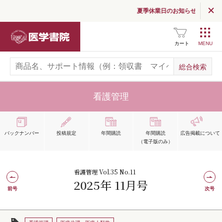
夏季休業日のお知らせ
医学書院
カート
看護管理
バックナンバー
投稿規定
年間購読
年間購読
広告掲載
について
（電子版のみ）
看護管理 Vol.35 No.11
2025年 11月号
前号
次号