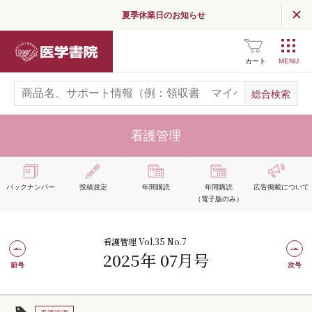
夏季休業日のお知らせ
医学書院
カート
看護管理
バックナンバー
投稿規定
年間購読
年間購読
広告掲載
について
（電子版のみ）
看護管理 Vol.35 No.7
2025年 07月号
前号
次号