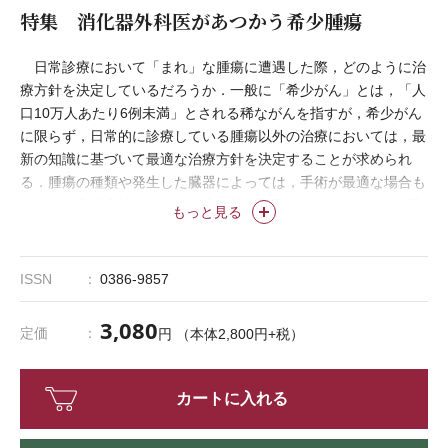
特集 消化器外科医があつかう希少腫瘍
日常診療において「まれ」な腫瘍に遭遇した際，どのように治
療方針を決定しているだろうか．一般に「希少がん」とは，「人
口10万人あたり6例未満」とされる稀ながんを指すが，希少がん
に限らず，日常的に診療している腫瘍以外の治療においては，最
新の知識に基づいて最適な治療方針を決定することが求められ
る．腫瘍の種類や発生した臓器によっては，手術が最適な場合も
あれば，化学療法や放射線治療が第1選択となることもある．近
もっと見る
年では，分子標的治療や免疫療法といった，より個別化された治
療法が増えている．本特集では，「まれ」な腫瘍の診断から最新
治療に至るまでの知識を網羅的に取りまとめ，読者が目の前の患
ISSN
0386-9857
者に最適な治療を選択できる実践的な情報を提供する．希少がん
の治療に関する理解を深め，臨床現場で即戦力となる知識を身に
3,080
定価
円 （本体2,800円+税）
つけていただければ幸いである．
カートに入れる