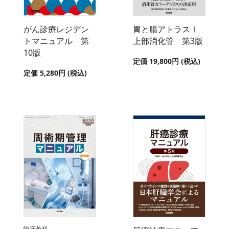
がん診療レジデン
胃と腸アトラスⅠ
トマニュアル 第
上部消化管 第3版
10版
定価 19,800円 (税込)
定価 5,280円 (税込)
臨床外科