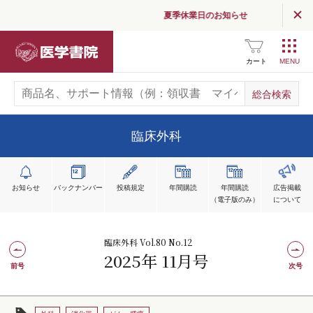
夏季休業日のお知らせ
医学書院
カート
臨床外科
お知らせ
バックナンバー
投稿規定
年間購読
年間購読
広告掲載
（電子版のみ）
について
臨床外科 Vol.80 No.12
2025年 11月号
前号
次号