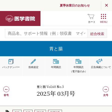
夏季休業日のお知らせ
医学書院
カート
胃と腸
バックナンバー
投稿規定
年間購読
年間購読
広告掲載
について
（電子版のみ）
胃と腸 Vol.60 No.3
2025年 03月号
前号
次号