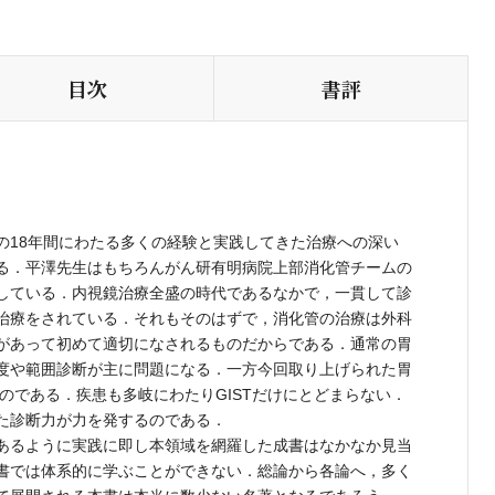
目次
書評
18年間にわたる多くの経験と実践してきた治療への深い
る．平澤先生はもちろんがん研有明病院上部消化管チームの
している．内視鏡治療全盛の時代であるなかで，一貫して診
治療をされている．それもそのはずで，消化管の治療は外科
があって初めて適切になされるものだからである．通常の胃
度や範囲診断が主に問題になる．一方今回取り上げられた胃
しいのである．疾患も多岐にわたりGISTだけにとどまらない．
た診断力が力を発するのである．
あるように実践に即し本領域を網羅した成書はなかなか見当
書では体系的に学ぶことができない．総論から各論へ，多く