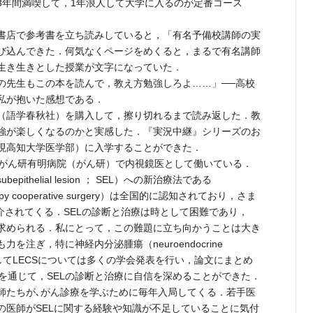
3年間満喫して，1年浪人して大学に入るのが定番コース
書店で参考書を立ち読みしていると，「有名予備校講師の実
び込んできた．何気なくページをめくると，まるで有名講師
生き生きとした授業が文字になっていた．
先生もこの本を読んで，教え方勉強しろよ……」──高校
私が抱いた感想である．
（語学春秋社）を購入して，擦り切れるまで読み返した．教
強が楽しくなるのかと実感した．『実況中継』シリーズのお
現高知大学医学部）に入学することができた．
がん研有明病院（がん研）で内視鏡医として働いている．
thelial lesion ； SEL）への新治療法である
oscopy cooperative surgery）は全国的に認知されており，さま
介されてくる．SELの診断と治療は時として困難であり，
求められる．私にとって，この難題に立ち向かうことは大き
注ぎ，特に神経内分泌腫瘍（neuroendocrine
そしてLECSについては多くの学会発表を行い，論文にまとめ
を通じて，SELの診断と治療に自信を深めることができた．
たちが､がん診療を学ぶために毎年入局してくる．若手医
の医師がSELに関する経験や知識が不足していることに気付