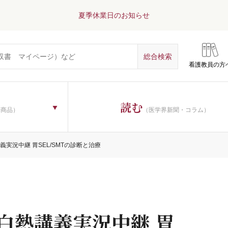
夏季休業日のお知らせ
看護教員の方
読む
子商品）
（医学界新聞・コラム）
講義実況中継 胃SEL/SMTの診断と治療
の白熱講義実況中継 胃