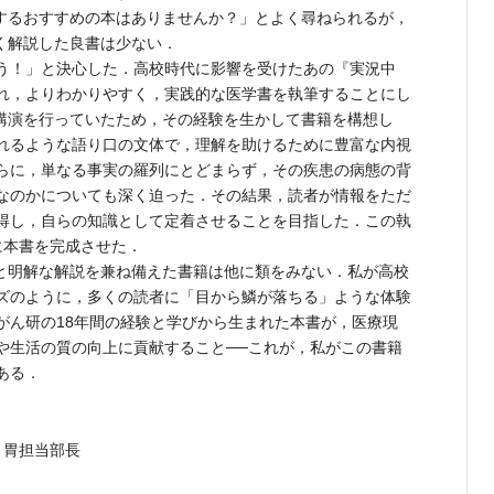
関するおすすめの本はありませんか？」とよく尋ねられるが，
く解説した良書は少ない．
う！」と決心した．高校時代に影響を受けたあの『実況中
れ，よりわかりやすく，実践的な医学書を執筆することにし
る講演を行っていたため，その経験を生かして書籍を構想し
れるような語り口の文体で，理解を助けるために豊富な内視
らに，単なる事実の羅列にとどまらず，その疾患の病態の背
要なのかについても深く迫った．その結果，読者が情報をただ
得し，自らの知識として定着させることを目指した．この執
に本書を完成させた．
と明解な解説を兼ね備えた書籍は他に類をみない．私が高校
ズのように，多くの読者に「目から鱗が落ちる」ような体験
がん研の18年間の経験と学びから生まれた本書が，医療現
や生活の質の向上に貢献すること──これが，私がこの書籍
ある．
 胃担当部長