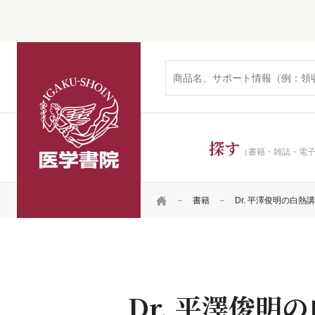
医学書院
探す
（書籍・雑誌・電
HOME
書籍
Dr. 平澤俊明の白熱
Dr. 平澤俊明