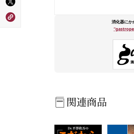
消化器にか
“gastr
関連商品