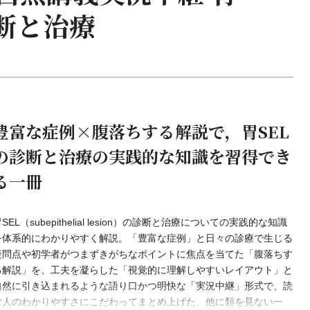
診断と治療
豊富な症例×腹落ちする解説で，胃SEL
の診断と治療の実践的な知識を習得でき
る一冊
SEL（subepithelial lesion）の診断と治療についての実践的な知識
を体系的にわかりやすく解説。「豊富な症例」と日々の診療で生じる
疑問点や初学者がつまずきがちなポイントに焦点を当てた「腹落ちす
る解説」を、工夫を凝らした「視覚的に理解しやすいレイアウト」と
自然に引き込まれるような語り口かつ明快な「実況中継」形式で、読
む人のわかりやすさにこだわってまとめ上げた、他に類を見ない一