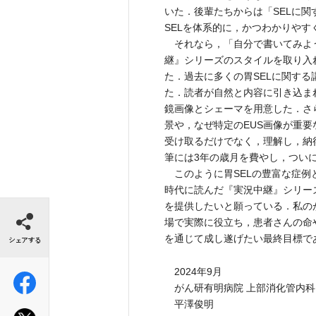
いた．後輩たちからは「SELに
SELを体系的に，かつわかりやす
それなら，「自分で書いてみよ
継』シリーズのスタイルを取り入
た．過去に多くの胃SELに関す
た．読者が自然と内容に引き込ま
鏡画像とシェーマを用意した．さ
景や，なぜ特定のEUS画像が重
受け取るだけでなく，理解し，納
筆には3年の歳月を費やし，つい
このように胃SELの豊富な症例
時代に読んだ『実況中継』シリー
シェアする
を提供したいと願っている．私の
場で実際に役立ち，患者さんの命
を通じて成し遂げたい最終目標で
2024年9月
がん研有明病院 上部消化管内科
平澤俊明