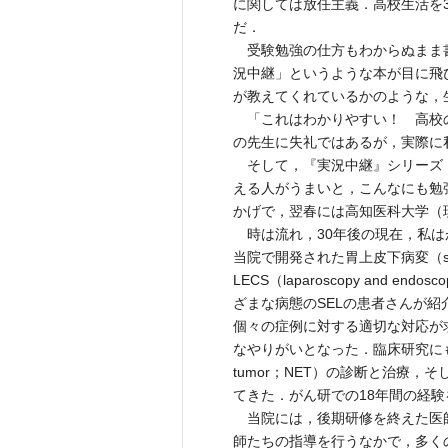
に関しては放任主義．高校生活を
だ．
受験勉強の仕方もわからぬまま
況中継」というような本が目に飛
が教えてくれているかのような，
「これはわかりやすい！ 高校の
の先生に失礼ではあるが，実際に
そして，『実況中継』シリーズ
える人がうまいと，こんなにも勉
かげで，翌春には高知医科大学（
時は流れ，30年後の現在，私は
当院で開発された胃上皮下病変（subepi
LECS（laparoscopy and end
ざまな病態のSELの患者さんが紹
個々の症例に対する適切な対応が
なやりがいとなった．臨床研究にも力を
tumor；NET）の診断と治療，
てきた．がん研での18年間の経験
当院には，後期研修を終えた医師
師たちの指導を行うなかで，多く