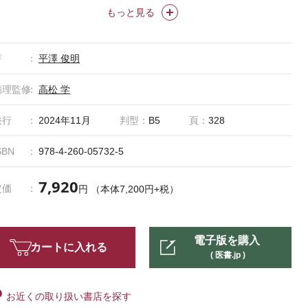
冊！
もっと見る
著
平澤 俊明
病理監修
高松 学
発行
2024年11月
判型：
B5
頁：
328
SBN
978-4-260-05732-5
7,920
定価
円 （本体7,200円+税）
電子版を購入
カートに入れる
( 医書.jp )
お近くの取り扱い書店を探す