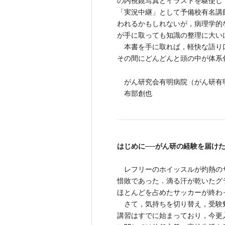
の内視鏡写真とイラストを駆使し
「実況中継」として予備校有名講
われるかもしれないが，病理学的
が手に取っても知識の整理に大い
本書を手に取れば，軽快な語り
その間にどんどんと頭の中が体系
がん研究会有明病院（がん研有
布部創也
はじめに──がん研の経験を届けた
レフリーのホイッスルが灼熱のサ
惜敗であった．滴る汗が乾いたグ
ほとんどを占めたサッカーが終わ
さて，気持ちを切り替え，受験
講習はすでに始まっており，今更