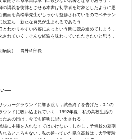
て展開される本書は本当に数少ない名著となるであろう．
師の講義を彷彿とさせる本書は初学者を対象としたように思
な側面を高松学先生がしっかり監修されているのでベテラン
に役立ち，新たな発見が生まれるであろう．
口とわかりやすい内容にあっという間に読み進めてしまう，
化されていく，そんな経験を味わっていただきたいと思う．
明病院） 胃外科部長
い──
ッカーグラウンドに響き渡り，試合終了を告げた．0-1の
ラウンドに吸い込まれていく．1992年夏，私の高校生活の
ったあの日は，今でも鮮明に思い出される．
勉強に本腰を入れなくてはいけない．しかし，予備校の夏期
入れるところもない．私の通っていた県立高校は，大学受験