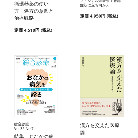
フィジカル＆腹診で腹部
循環器薬の使い
症状に立ち向かえ
方 処方の意図と
定価 4,950円 (税込)
治療戦略
定価 4,510円 (税込)
総合診療
漢方を交えた医療
Vol.35 No.7
論
特集 おなかの病