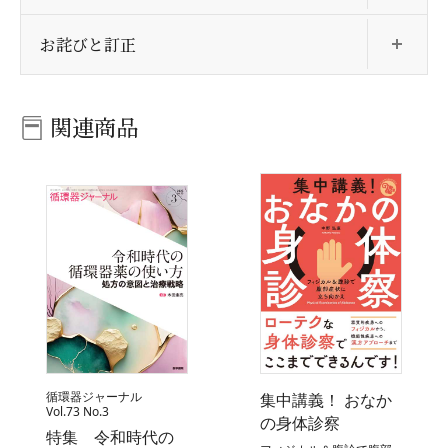
開
お詫びと訂正
関連商品
循環器ジャーナル
集中講義！ おなか
Vol.73 No.3
の身体診察
特集 令和時代の