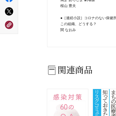
桜山 豊夫
●［連続小説］コロナのない保健所
この組織、どうする？
関 なおみ
関連商品