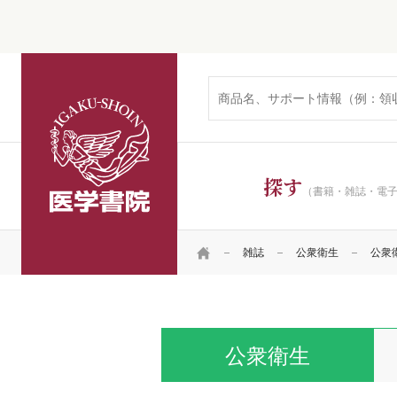
医学書院
探す
（書籍・雑誌・電
HOME
雑誌
公衆衛生
公衆衛生
公衆衛生