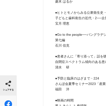
菱木 はるか
●ヒトとモノからみる公衆衛生史・
子どもと歯科衛生の近代・2──
宝月 理恵
●Go to the people──バ
第七編
石川 信克
●患者さんに「寄り添って」話を
自閉症スペクトラム傾向のある患
清水 研
シェアする
●予防と臨床のはざまで・224
さんぽ会夏季セミナー2023「産
福田 洋
●映画の時間
風よ あらしよ 劇場版