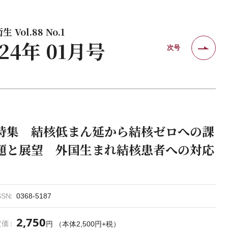
 Vol.88 No.1
024年 01月号
次号
特集 結核低まん延から結核ゼロへの課
題と展望 外国生まれ結核患者への対応
SSN
0368-5187
2,750
定価
円 （本体2,500円+税）