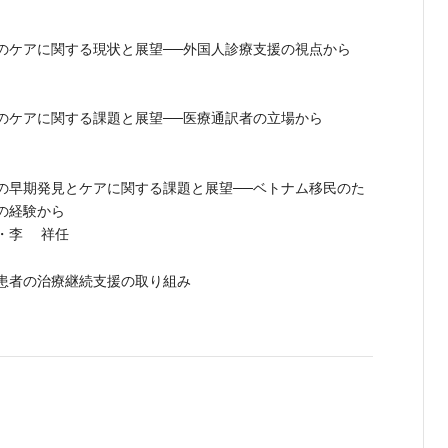
のケアに関する現状と展望──外国人診療支援の視点から
のケアに関する課題と展望──医療通訳者の立場から
の早期発見とケアに関する課題と展望──ベトナム移民のた
の経験から
 An・李 祥任
患者の治療継続支援の取り組み
に