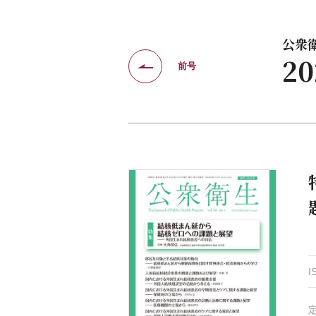
公衆衛生
2
前号
I