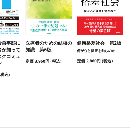
緊急事態に
医療者のための結核の
健康格差社会 第2版
者が知って
知識 第6版
何が心と健康を蝕むのか
スクコミュ
定価 2,860円 (税込)
定価 3,960円 (税込)
ン
(税込)