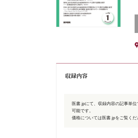
収録内容
医書.jpにて、収録内容の記事単
可能です。
価格については医書.jpをご覧く