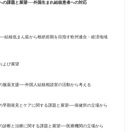
への課題と展望──外国生まれ結核患者への対応
──結核低まん延から根絶前期を目指す欧州連合・経済地域
および展望
の服薬支援──外国人結核相談室の活動から考える
の早期発見とケアに関する課題と展望──保健所の立場から
の診断と治療に関する課題と展望──医療機関の立場から