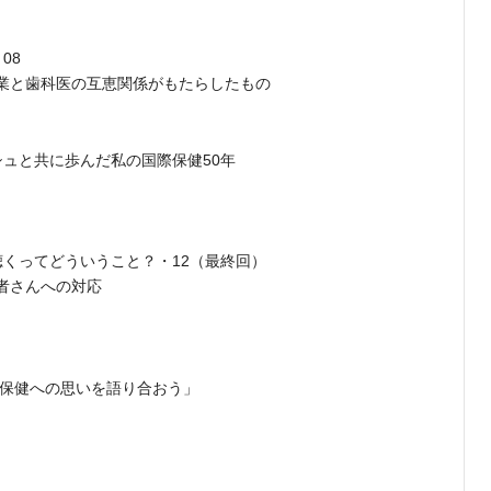
08
企業と歯科医の互恵関係がもたらしたもの
ングラデシュと共に歩んだ私の国際保健50年
聴くってどういうこと？・12（最終回）
者さんへの対応
業保健への思いを語り合おう」