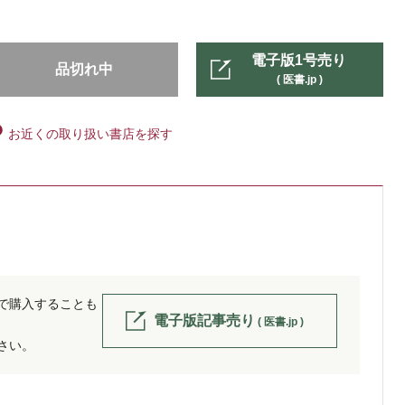
電子版1号売り
品切れ中
( 医書.jp )
お近くの取り扱い書店を探す
位で購入することも
電子版記事売り
( 医書.jp )
ださい。