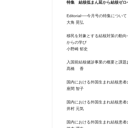
特集 結核低まん延から結核ゼロ
Editorial──今月号の特集について
大角 晃弘
移民を対象とする結核対策の動向
からの学び
小野崎 郁史
入国前結核健診事業の概要と課題
髙橋 香
国内における外国生まれ結核患者
座間 智子
国内における外国生まれ結核患者
井村 元気
国内における外国生まれ結核患者