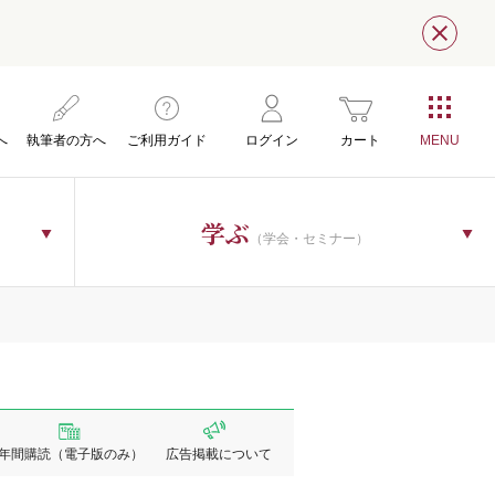
閉じ
へ
執筆者の方へ
ご利用ガイド
ログイン
カート
学ぶ
（学会・セミナー）
年間購読
（電子版のみ）
広告掲載
について