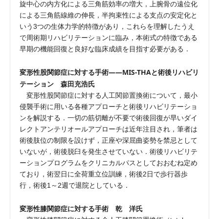
旋中心の内方化による三角筋効率の増大，上腕骨の遠位化
による三角筋線維の伸長，半拘束性による支点の安定化と
いう3つの生体力学的特徴があり，これらを理解したうえ
で周術期リハビリテーションに臨み，本術式の特徴である
早期の機能回復と良好な臨床成績を目指す必要がある．
変形性股関節症に対する手術――MIS-THAと術後リハビリ
テーション 森田充浩氏
変形性股関節症に対する人工関節置換術について，最小
侵襲手術に用いる各種アプローチと術後リハビリテーショ
ンを解説する．一切の筋切離が不要で術後回復が早いダイ
レクトアンテリオールアプローチは近年注目され，筆者は
術後肢位の制限を設けず，正座や深屈曲姿勢を禁忌として
いないが，術後脱臼を発生させていない．術後リハビリテ
ーションプログラムをクリニカルパスとしておおむね定め
ており，術翌日に全荷重立位訓練，術後2日で歩行器歩
行，術後1～2週で退院としている．
変形性膝関節症に対する手術 乾 洋氏