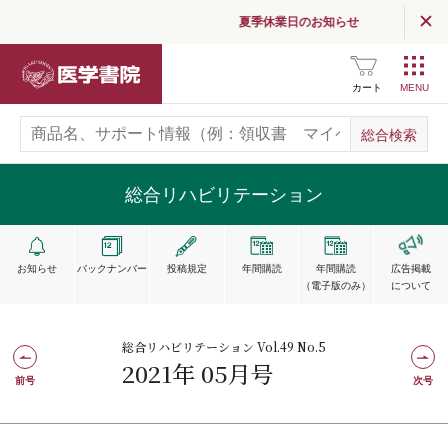
夏季休業日のお知らせ
医学書院
カート
総合リハビリテーション
お知らせ
バックナンバー
投稿規定
年間購読
年間購読
広告掲載
（電子版のみ）
について
総合リハビリテーション Vol.49 No.5
2021年 05月号
前号
次号