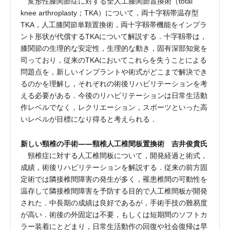
変形性膝関節症に対する全人工膝関節置換術（total
knee arthroplasty；TKA）について，両十字靱帯温存型
TKA，人工膝関節単顆置換術，両十字靱帯機能をインプラ
ント形状が代償するTKAについて解説する．十字靱帯は，
膝関節の生理的な安定性，生理的な動き，固有深部知覚を
司っており，従来のTKAにおいてこれらを失うことによる
問題点を，新しいインプラントや術式がどこまで解決でき
るのかを理解し，それぞれの術後リハビリテーションを考
える必要がある．今後のリハビリテーションは日常生活動
作レベルでなく，レクリエーション，スポーツといった高
いレベルが目標になり得ると考えられる．
新しい頸椎の手術――頸椎人工椎間板置換術 吉井俊貴氏
頸椎症に対する人工椎間板について，開発経過と術式，
成績，術後リハビリテーションを解説する．従来の前方固
定術では隣接椎間障害の発生が多く，罹患椎間の可動性を
温存して隣接椎間障害を予防する目的で人工椎間板が開発
された．中長期の成績は良好であるが，手術手技の難易度
が高い．術後の外固定は不要，もしくは短期間のソフトカ
ラー装着にとどまり，日常生活動作の回復や社会復帰は早