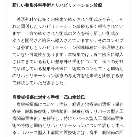
新しい整形外科手術とリハビリテーション診療
整形外科では多くの疾患で確立された術式が存在し，そ
れと関係したリハビリテーション診療も多く報告されてい
ます．一方で確立された術式の欠点を補う新しい術式が
次々と開発され臨床へ導入されていますが，そのコンセプ
トは必ずしもリハビリテーション関連職種に十分理解され
ていない可能性があります．本特集では，近年臨床に導入
されてきている新しい整形外科手術について，個々の分野
で活躍している整形外科医に，術式のコンセプトと周術期
のリハビリテーション診療の考え方を従来法と比較する形
で解説していただきました．
肩腱板損傷に対する手術 茂山幸雄氏
肩腱板損傷について，症状・経過と治療法の選択（保存
療法，腱板修復術，腱移植術・腱移行術，リバース型人工
肩関節置換術）を解説し，特にリバース型人工肩関節置換
術の特徴と周術期リハビリテーションについて詳しく述べ
る．リバース型人工肩関節置換術には，肩甲上腕関節の回