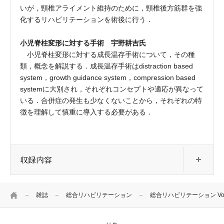
いが，頸椎アライメント維持のために，頸椎後方筋群を強
化するリハビリテーションを術後に行う．
小児脊柱変形に対する手術 宇野耕吉氏
小児脊柱変形に対する成長温存手術について，その種
類，概念を解説する．成長温存手術はdistraction based
system，growth guidance system，compression based
systemに大別され，それぞれコンセプトや適応が異なって
いる．合併症の発生も少なくないことから，それぞれの特
徴を理解して慎重に導入する必要がある．
開
収録内容
HOME
雑誌
総合リハビリテーション
総合リハビリテーション Vol.4