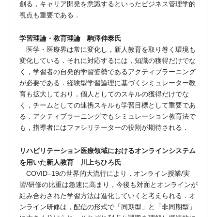
創る，キャリア開発を意識するといったビジネス管理学的
視点も重要である．
学習理論・教育理論 駒澤伸泰氏
医学・医療界は常に変化し，新人教育を取り巻く環境も
変化している．それに対応するには，知識の獲得だけでな
く，学習者の自発的学習姿勢であるアクティブラーニング
が必要である．経験型学習論理に基づくシミュレーター教
育も拡大しており，個人としてのスキルの獲得だけでな
く，チームとしての連携スキルも学習目標として重要であ
る．アクティブラーニングでもシミュレーション教育法で
も，指導者にはファシリテーターの役割が期待される．
リハビリテーション医療領域におけるオンラインシステム
を用いた新人教育 川上ちひろ氏
COVID‒19の世界的大流行により，オンライン授業/実
習/研修の比重は急速に高まり，今後も対面とオンラインが
組み合わされた学習方法は進化していくと考えられる．オ
ンライン研修は，配信の形式で「同期型」と「非同期型」