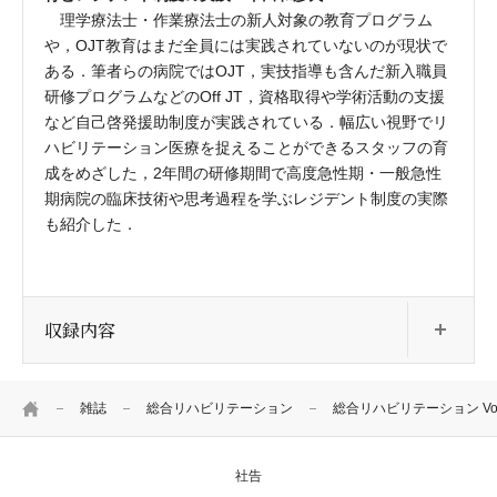
理学療法士・作業療法士の新人対象の教育プログラム
や，OJT教育はまだ全員には実践されていないのが現状で
ある．筆者らの病院ではOJT，実技指導も含んだ新入職員
研修プログラムなどのOff JT，資格取得や学術活動の支援
など自己啓発援助制度が実践されている．幅広い視野でリ
ハビリテーション医療を捉えることができるスタッフの育
成をめざした，2年間の研修期間で高度急性期・一般急性
期病院の臨床技術や思考過程を学ぶレジデント制度の実際
も紹介した．
開
収録内容
HOME
雑誌
総合リハビリテーション
総合リハビリテーション Vol.4
社告