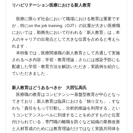
リハビリテーション医療における新人教育
医療に限らず社会において職場における教育は重要です
が，特にon the job training（OJT）の比重が大きい医療職
においては，勤務先において行われる「新人教育」は，本
人のキャリアの出発点として大きな位置を占めると考えら
れます．
本特集では，医療関連職の新人教育として共通して実施
されるべき内容，学習・教育理論，さらには感染予防にも
配慮した学習・教育方法を解説いただき，実践例を紹介し
ていただきました．
新人教育はどうあるべきか 大西弘高氏
医療職の教育はコンピテンシー基盤型教育が中心となっ
てきており，新人教育は臨床における「独り立ち」，すな
わち「責任をもって行動し，分析的推論を利用する」とい
うコンピテンスレベルに到達することをめざすものと位置
付けられている．専門職の離職を防ぐなど組織の業務改善
と人材育成のためには教育理論だけではなく実践共同体を