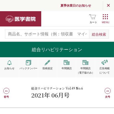
夏季休業日のお知らせ
医学書院
カート
総合リハビリテーション
お知らせ
バックナンバー
投稿規定
年間購読
年間購読
広告掲載
（電子版のみ）
について
総合リハビリテーション Vol.49 No.6
2021年 06月号
前号
次号