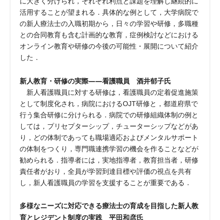
に大きく分けられ，それぞれ利点と課題を理解し継続的に
活用することが望まれる．具体的な例として，大学病院で
の新人療法士の入職初期から，日々の学習や研修，多職種
との合同教育も含む計画的な教育，症例検討などにおける
オンライン教育や研修の今後の可能性・展開について紹介
した．
新人教育・研修の実際――看護職員 酒井郁子氏
新人看護職員に対する研修は，看護職員の定着促進施策
として制度化され，病院におけるOJT研修と，都道府県で
行う集合研修に分けられる．病院での研修組織体制の例と
しては，プリセプターシップ，チューターシップなどがあ
り，どの体制であっても職場適応およびメンタルサポート
の体制をつくり，専門職連携学習の機会を作ることなどが
勧められる．指導者には，実地指導者，教育担当者，研修
責任者がおり，全員が学習到達目標や評価の視点を共有
し，新人看護職員の学習を支援することが重要である．
多様なニーズに対応できる療法士の育成を目指した新人教
育とレジデント制度の実践 平田和彦氏