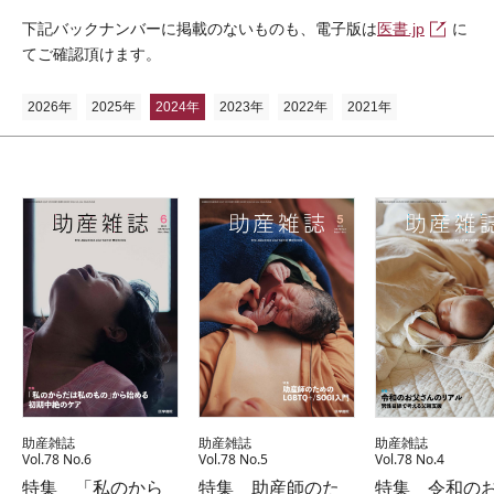
下記バックナンバーに掲載のないものも、電子版は
医書.jp
に
てご確認頂けます。
2026年
2025年
2024年
2023年
2022年
2021年
助産雑誌
助産雑誌
助産雑誌
Vol.78 No.6
Vol.78 No.5
Vol.78 No.4
特集 「私のから
特集 助産師のた
特集 令和の