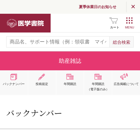
夏季休業日のお知らせ
医学書院
カート
助産雑誌
バックナンバー
投稿規定
年間購読
年間購読
広告掲載
について
（電子版のみ）
バックナンバー