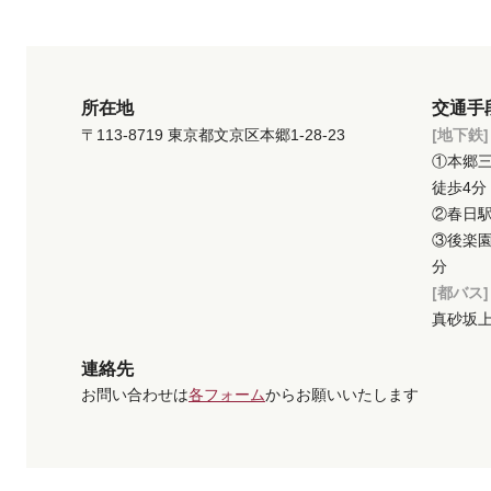
所在地
交通手
[地下鉄]
〒113-8719 東京都文京区本郷1-28-23
①本郷
徒歩4分
②春日駅
③後楽園
分
[都バス]
真砂坂上
連絡先
お問い合わせは
各フォーム
からお願いいたします