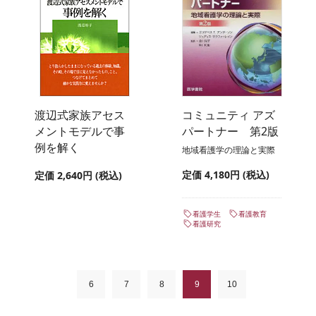
渡辺式家族アセス
コミュニティ アズ
メントモデルで事
パートナー 第2版
例を解く
地域看護学の理論と実際
定価 4,180円 (税込)
定価 2,640円 (税込)
看護学生
看護教育
看護研究
6
7
8
9
10