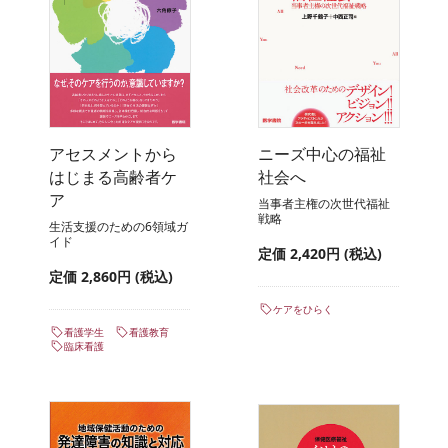
アセスメントから
ニーズ中心の福祉
はじまる高齢者ケ
社会へ
ア
当事者主権の次世代福祉
戦略
生活支援のための6領域ガ
イド
定価 2,420円 (税込)
定価 2,860円 (税込)
ケアをひらく
看護学生
看護教育
臨床看護