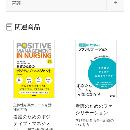
書評
関連商品
主体性を高めチームを活
看護のためのファ
性化する！
シリテーション
看護のためのポジ
学び合い育ち合う組織の
ティブ・マネジメ
つくり方
ント 第2版増補版