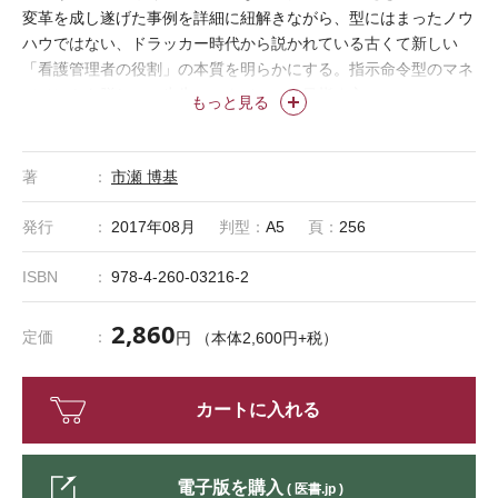
変革を成し遂げた事例を詳細に紐解きながら、型にはまったノウ
ハウではない、ドラッカー時代から説かれている古くて新しい
「看護管理者の役割」の本質を明らかにする。指示命令型のマネ
ジメントを脱し、一歩先のマネジャーを目指す方へ。
もっと見る
著
市瀬 博基
発行
2017年08月
判型：
A5
頁：
256
ISBN
978-4-260-03216-2
2,860
定価
円 （本体2,600円+税）
カートに入れる
電子版を購入
( 医書.jp )