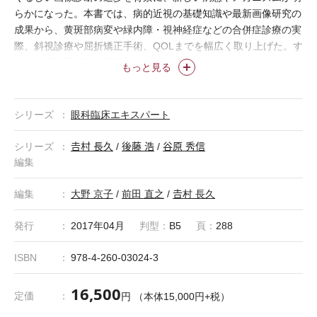
らかになった。本書では、病的近視の基礎知識や最新画像研究の
成果から、黄斑部病変や緑内障・視神経症などの合併症診療の実
際、斜視診療や屈折矯正手術、QOLまでを幅広く取り上げた。す
べての眼科医必読の最新版コンプリートテキスト。
もっと見る
シリーズ
眼科臨床エキスパート
シリーズ
𠮷村 長久
/
後藤 浩
/
谷原 秀信
編集
編集
大野 京子
/
前田 直之
/
𠮷村 長久
発行
2017年04月
判型：
B5
頁：
288
ISBN
978-4-260-03024-3
16,500
定価
円 （本体15,000円+税）