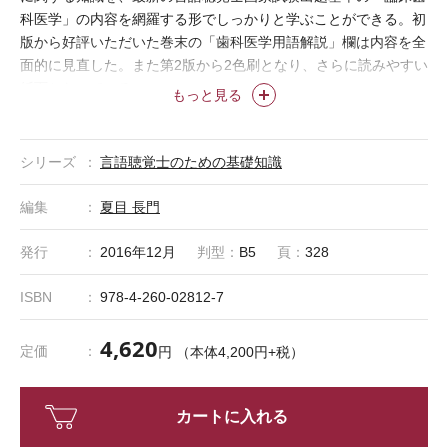
科医学」の内容を網羅する形でしっかりと学ぶことができる。初
版から好評いただいた巻末の「歯科医学用語解説」欄は内容を全
面的に見直した。また第2版から2色刷となり、さらに読みやすい
紙面となっている。
もっと見る
シリーズ
言語聴覚士のための基礎知識
編集
夏目 長門
発行
2016年12月
判型：
B5
頁：
328
ISBN
978-4-260-02812-7
4,620
定価
円 （本体4,200円+税）
カートに入れる