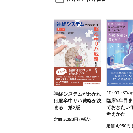
PT・OT・STの
神経システムがわかれ
臨床5年目
ば脳卒中リハ戦略が決
ておきたい
まる 第2版
考えかた
定価 5,280円 (税込)
定価 4,950円 