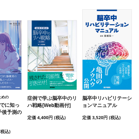
ための
症例で学ぶ脳卒中のリ
脳卒中リハビリテーシ
までに知っ
ハ戦略[Web動画付]
ョンマニュアル
予後予測の
定価 4,400円 (税込)
定価 3,520円 (税込)
(税込)