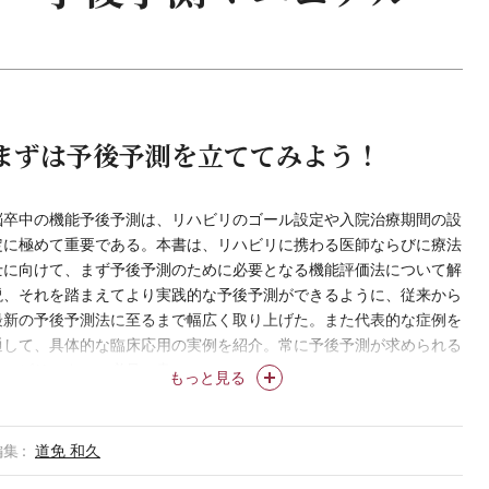
まずは予後予測を立ててみよう！
脳卒中の機能予後予測は、リハビリのゴール設定や入院治療期間の設
定に極めて重要である。本書は、リハビリに携わる医師ならびに療法
士に向けて、まず予後予測のために必要となる機能評価法について解
説、それを踏まえてより実践的な予後予測ができるように、従来から
最新の予後予測法に至るまで幅広く取り上げた。また代表的な症例を
通して、具体的な臨床応用の実例を紹介。常に予後予測が求められる
リハビリスタッフ必見の書。
もっと見る
編集
道免 和久