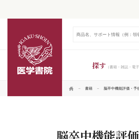
医学書院
探す
（書籍・雑誌・電
HOME
書籍
脳卒中機能評価・予
脳卒中機能評価