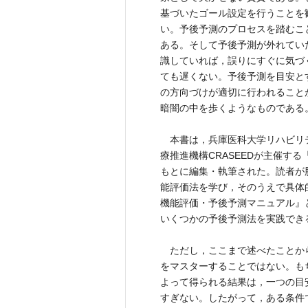
基づいたゴール設定を行うことを
い。予後予測のプロセスを踏むこ
ある。そして予後予測が外れてい
識していれば，誤りにすぐに気づ
ても遅くない。予後予測を目安と
の方向づけが適切に行われること
暗闇の中を歩くようなものである
本書は，兵庫医科大学リハビリテ
療推進機構CRASEEDが主催す
もとに編集・執筆された。読者が
能評価法を学び，そのうえで具体
機能評価・予後予測マニュアル』
いくつかの予後予測法を実践でき
ただし，ここまで述べたことか
をマスターすることではない。も
よって得られる結果は，一つの目
すぎない。したがって，ある条件