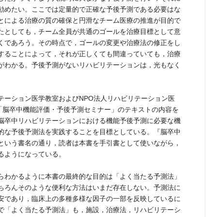
勧めたい。ここでは定量的で正確な予後予測である必要はな
とによる治療の質の確保と円滑なチーム医療の推進が目的で
たとしても，チーム全員が共通のゴールを治療目標として意
くであろう。その時点で，ゴールの変更や治療法の修正をし
することによって，それが正しくても間違っていても，治療
がわかる。予後予測がないリハビリテーションは，光もなく
。
ーション医学教室およびNPO法人リハビリテーション医
る「脳卒中機能評価・予後予測セミナー」のテキストの内容を
脳卒中リハビリテーションにおける機能予後予測に必要な機
的な予後予測法を実践することを目標としている。『脳卒中
という書名の通り，読者は本書を手引書として使いながら，
るようになっている。
らわかるように本書の最終的な目的は「よく当たる予測法」
ちろんそのような便利な方法はいまだ存在しない。予測法に
安であり，臨床上の多種多様な因子の一部を反映しているに
で「よく当たる予測法」も，施設，治療法，リハビリテーシ