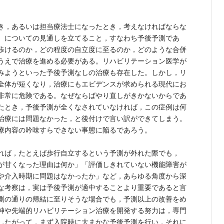
き，あるいは担当療法士になったとき，考えなければならな
）についての見通しを立てること，すなわち予後予測であ
歩けるのか，どの程度の自立度に至るのか，どのような合併
うえで治療を進める必要がある。リハビリテーション医学が
みようといった予後予測なしの治療も存在した。しかし，リ
全体が短くなり，治療にもエビデンスが求められる現代にお
非常に危険である。なぜならばやり直しがきかないからであ
たとき，予後予測が全くなされていなければ，この症例は何
治療には問題なかった，と後付けで言い訳ができてしまう。
療内容の吟味すらできない事態に陥るであろう。
れば，たとえば歩行自立するという予測が外れた際でも，
が甘くなった理由は何か」「評価しきれていない機能障害が
や介入時期に問題はなかったか」など，あらゆる角度から深
な考察は，実は予後予測が適中することより重要であると言
測の通りの帰結に至りそうな場合でも，予測以上の改善をめ
神や先端的リハビリテーション治療を開発する努力は，専門
したがって，まず入院時に大まかな予後予測を行い，それに