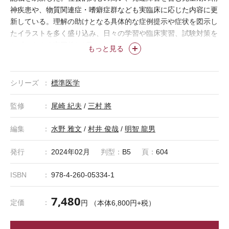
神疾患や、物質関連症・嗜癖症群なども実臨床に応じた内容に更
新している。理解の助けとなる具体的な症例提示や症状を図示し
たイラストを多く盛り込み、日々の学習や臨床実習、試験対策を
サポートする実用的な1冊に。
もっと見る
シリーズ
標準医学
●
『標準医学シリーズ 医学書院eテキスト版』は「基礎セット」「臨
監修
尾崎 紀夫
/
三村 將
床セット」「基礎+臨床セット」のいずれかをお選びいただくセット
商品です。
編集
水野 雅文
/
村井 俊哉
/
明智 龍男
●
各セットは、該当する領域のタイトルをセットにしたもので、すべ
ての標準シリーズがセットになっているわけではございません。
発行
2024年02月
判型：
B5
頁：
604
ISBN
978-4-260-05334-1
7,480
定価
円 （本体6,800円+税）