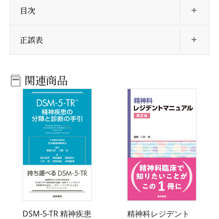
開
目次
開
正誤表
関連商品
DSM-5-TR 精神疾患
精神科レジデント