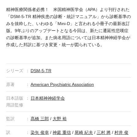
精神医療関係者必携！ 米国精神医学会（APA）より刊行された
「DSM-5-TR 精神疾患の診断・統計マニュアル」から診断基準の
みを抜粋した、いわゆる「Mini-D」と言われる小冊子の最新改訂
版。9年ぶりのアップデートとなる今回は、新たに遷延性悲嘆症
の診断基準が追加。また病名用語については日本精神神経学会が
作成した邦訳に基づき変更・統一が図られている。
シリーズ
DSM-5-TR
原著
American Psychiatric Association
日本語版
日本精神神経学会
用語監修
監訳
髙橋 三郎
/
大野 裕
訳
染矢 俊幸
/
神庭 重信
/
尾崎 紀夫
/
三村 將
/
村井 俊