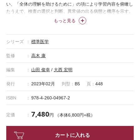
い、「全体の理解を助けるために」の項により学習内容を俯瞰し
たうえで、検査の選択と判断、異常値の出る病態と機序を示す。
臨床検査医学をバランスよく学べる唯一無二の教科書。
もっと見る
シリーズ
標準医学
●
『標準医学シリーズ 医学書院eテキスト版』は「基礎セット」「臨
監修
高木 康
床セット」「基礎+臨床セット」のいずれかをお選びいただくセット
商品です。
編集
山田 俊幸
/
大西 宏明
●
各セットは、該当する領域のタイトルをセットにしたもので、すべ
ての標準シリーズがセットになっているわけではございません。
発行
2023年02月
判型：
B5
頁：
448
ISBN
978-4-260-04967-2
7,480
定価
円 （本体6,800円+税）
カートに入れる