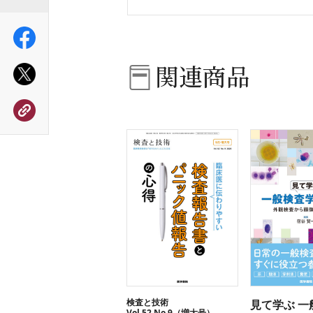
関連商品
検査と技術
見て学ぶ 一
Vol.52 No.9（増大号）