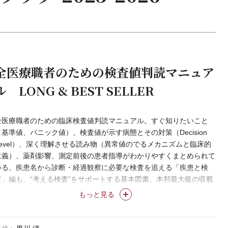
全医療職者のための検査値判読マニュア
ル LONG & BEST SELLER
全医療職者のための臨床検査値判読マニュアル。すぐ知りたいこと
（基準値、パニック値）、検査値が示す病態とその対策（Decision
Level）、深く理解させる読み物（異常値のでるメカニズムと臨床的
意義）、薬剤影響、測定前後の患者指導がわかりやすくまとめられて
いる。疾患名から診断・経過観察に必要な検査を追える「疾患と検
査」編も。“考える検査”をサポートする基本図書。本邦最大級の収載
項目数。
もっと見る