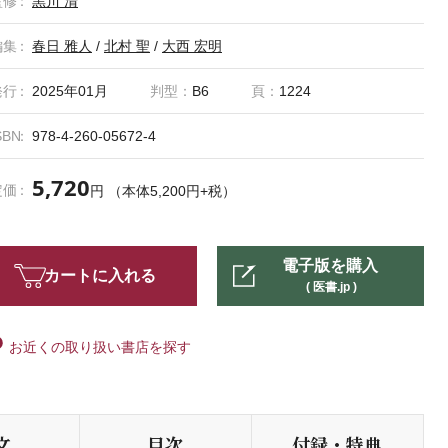
監修
黒川 清
編集
春日 雅人
/
北村 聖
/
大西 宏明
発行
2025年01月
判型：
B6
頁：
1224
SBN
978-4-260-05672-4
5,720
定価
円 （本体5,200円+税）
電子版を購入
カートに入れる
( 医書.jp )
お近くの取り扱い書店を探す
文
目次
付録・特典