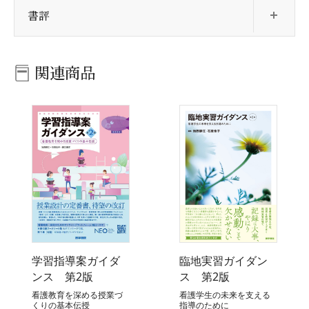
開
書評
関連商品
学習指導案ガイダ
臨地実習ガイダン
ンス 第2版
ス 第2版
看護教育を深める授業づ
看護学生の未来を支える
くりの基本伝授
指導のために