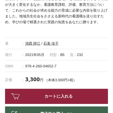
が大きく変化するなか、看護教育課程、評価、教育方法につい
て、これからの社会が求める能力の育成に必要な内容を取り上げ
ました。地域共生社会をささえる新時代の看護職を送り出すた
め、学びの場で精選された実践の知恵をあなたに贈ります。
著
池西 靜江
/
石束 佳子
発行
2021年05月
判型：
B5
頁：
232
ISBN
978-4-260-04652-7
3,300
定価
円 （本体3,000円+税）
カートに入れる