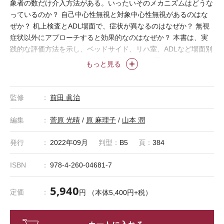
象者の数だけ介入方法がある。いったいそのメカニズムはどうな
っているのか？ 自己中心性無視と対象中心性無視があるのはな
ぜか？ 机上検査とADL場面で、症状が異なるのはなぜか？ 無視
症状以外にアプローチすると効果的なのはなぜか？ 本書は、実
践的な評価方法を示し、ベッドサイド、リハ室、ADLなど場面別
アプローチを紹介。まさに臨床で「使える」1冊である。
もっと見る
監修
前田 眞治
編集
菅原 光晴
/
原 麻理子
/
山本 潤
発行
2022年09月
判型：
B5
頁：
384
ISBN
978-4-260-04681-7
5,940
定価
円 （本体5,400円+税）