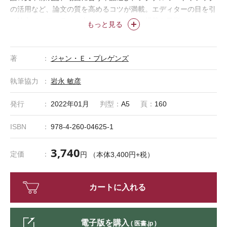
の活用など、論文の質を高めるコツが満載。エディターの目を引
く論文で、ワンランク上のジャーナルへの掲載を目指せ！
もっと見る
著
ジャン・Ｅ・プレゲンズ
執筆協力
岩永 敏彦
発行
2022年01月
判型：
A5
頁：
160
ISBN
978-4-260-04625-1
3,740
定価
円 （本体3,400円+税）
カートに入れる
電子版を購入
( 医書.jp )