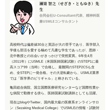
瀬嵜 智之（せざき・ともゆき）先
生
合同会社U-Consultant代表、精神科医
兼USMLEコンサルタント
高校時代は偏差値30台と英語が大の苦手であり、医学部入
学後も部活を愛する極めて凡庸な学生であったが、恩師・
北中教授との出会いがきっかけで突然変異。6年生4月
（2011年）にUSMLE（米国医師国家試験）のSTEP1に最
高スコア99（当時）で合格し、最難関のSTEP2CSも含
め、全STEPに一発合格。その大逆転劇から、USMLE業界
では「医学界のビリギャル」と称されている。
亀田総合病院、国立国際医療研究センターなど国際性豊か
な病院で勤務する傍ら、医師国家試験講師としても活躍。
現在はblogやTwitter、国内最大級の医療系オンラインサロ
ン（Sezaking Medical College）でUSMLEの情報・試験対