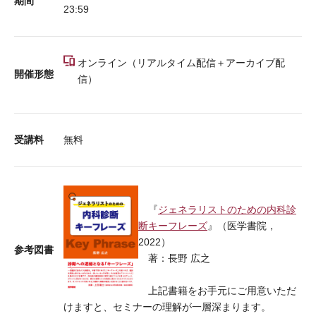
期間
23:59
オンライン（リアルタイム配信＋アーカイブ配
開催形態
信）
受講料
無料
『
ジェネラリストのための内科診
断キーフレーズ
』（医学書院，
2022）
参考図書
著：長野 広之
上記書籍をお手元にご用意いただ
けますと、セミナーの理解が一層深まります。