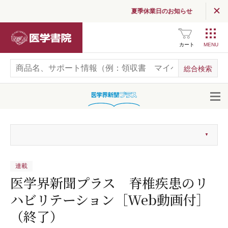
夏季休業日のお知らせ
医学書院
カート
開
連載
医学界新聞プラス 脊椎疾患のリ
ハビリテーション［Web動画付］
（終了）