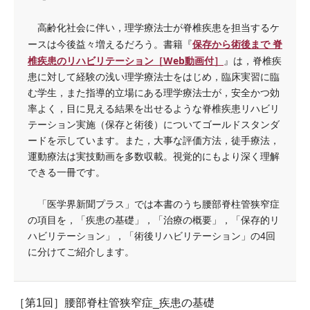
高齢化社会に伴い，理学療法士が脊椎疾患を担当するケ
保存から術後まで 脊
ースは今後益々増えるだろう。書籍『
椎疾患のリハビリテーション［Web動画付］
』は，脊椎疾
患に対して経験の浅い理学療法士をはじめ，臨床実習に臨
む学生，また指導的立場にある理学療法士が，安全かつ効
率よく，目に見える結果を出せるような脊椎疾患リハビリ
テーション実施（保存と術後）についてゴールドスタンダ
ードを示しています。また，大事な評価方法，徒手療法，
運動療法は実技動画を多数収載。視覚的にもより深く理解
できる一冊です。
「医学界新聞プラス」では本書のうち腰部脊柱管狭窄症
の項目を，「疾患の基礎」，「治療の概要」，「保存的リ
ハビリテーション」，「術後リハビリテーション」の4回
に分けてご紹介します。
［第1回］腰部脊柱管狭窄症_疾患の基礎