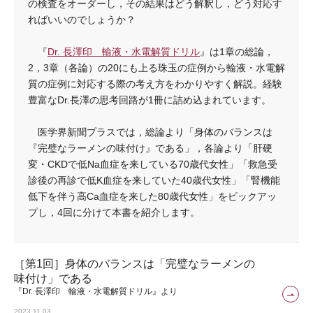
の検査をオーダーし，その結果はどう解釈し，どう対応す
ればいいのでしょうか？
『
Dr. 長澤印 輸液・水電解質ドリル
』は1章の総論，
2，3章（各論）の20にも上る珠玉の症例から輸液・水電解
質の症例に対応する際の考え方をわかりやすく解説。経験
豊富なDr.長澤の思考回路が1冊に詰め込まれています。
医学界新聞プラスでは，総論より「身体のバランスは
『完璧なラーメンの味付け』である」，各論より「肝硬
変・CKDで低Na血症を来している70歳代女性」「救急受
診後の再診で低K血症を来していた40歳代女性」「腎機能
低下を伴う高Ca血症を来した80歳代女性」をピックアッ
プし，4回に分けて本書を紹介します。
［第1回］身体のバランスは「完璧なラーメンの
味付け」である
『Dr. 長澤印 輸液・水電解質ドリル』より
2023.11.03