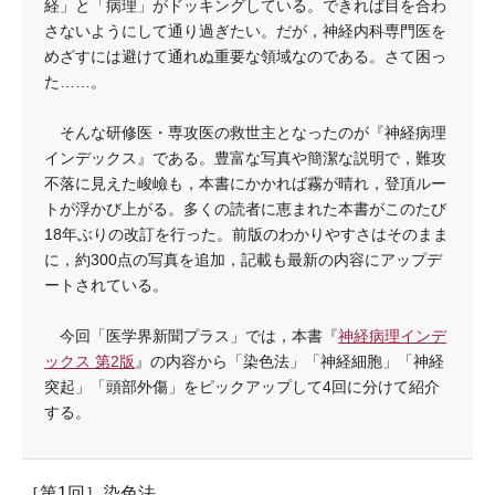
経」と「病理」がドッキングしている。できれば目を合わ
さないようにして通り過ぎたい。だが，神経内科専門医を
めざすには避けて通れぬ重要な領域なのである。さて困っ
た……。
そんな研修医・専攻医の救世主となったのが『神経病理
インデックス』である。豊富な写真や簡潔な説明で，難攻
不落に見えた峻嶮も，本書にかかれば霧が晴れ，登頂ルー
トが浮かび上がる。多くの読者に恵まれた本書がこのたび
18年ぶりの改訂を行った。前版のわかりやすさはそのまま
に，約300点の写真を追加，記載も最新の内容にアップデ
ートされている。
今回「医学界新聞プラス」では，本書『
神経病理インデ
ックス 第2版
』の内容から「染色法」「神経細胞」「神経
突起」「頭部外傷」をピックアップして4回に分けて紹介
する。
［第1回］染色法