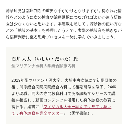
聴診所見は臨床判断の重要な手がかりとなりますが，得られた情
報をどのように次の検査や治療選択につなげればよいか迷う研修
医は少なくないと思います。本連載を通して，聴診器の使い方な
どの「聴診の基本」を整理したうえで，実際の聴診音を聴きなが
ら臨床判断に至る思考プロセスを一緒に学んでいきましょう。
石井 大太 （いしい・だいた）氏
聖マリアンナ医科大学総合診療内科
2019年聖マリアンナ医大卒。大船中央病院にて初期研修の
後，浦添総合病院病院総合内科にて後期研修を修了。24年
より現職。同大の専門教育科目である診断学シリーズで講
義を担当し，動画コンテンツを活用した身体診察の教育に
携わる。編書に『
フィジカル大全ー読んで，見て，聴い
て，身体診察を完全マスター
』（医学書院）。