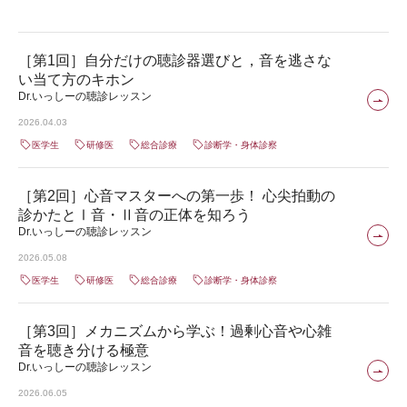
［第1回］自分だけの聴診器選びと，音を逃さな
い当て方のキホン
Dr.いっしーの聴診レッスン
2026.04.03
医学生
研修医
総合診療
診断学・身体診察
［第2回］心音マスターへの第一歩！ 心尖拍動の
診かたとⅠ音・Ⅱ音の正体を知ろう
Dr.いっしーの聴診レッスン
2026.05.08
医学生
研修医
総合診療
診断学・身体診察
［第3回］メカニズムから学ぶ！過剰心音や心雑
音を聴き分ける極意
Dr.いっしーの聴診レッスン
2026.06.05