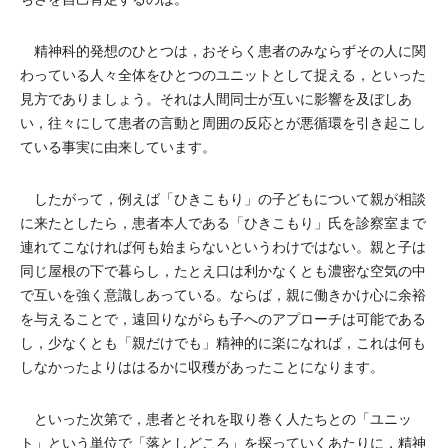
精神科的発想のひとつは，おそらく患者のみならずその人に関
わっている人々全体をひとつのユニットとして捉える，といった
見方でありましょう。それは人間同士が互いに影響を及ぼしあ
い，往々にして患者の言動と周囲の反応とが悪循環を引き起こし
ている事実に由来しています。
したがって，例えば「ひきこもり」の子どもについて親が相談
に来たとしたら，患者本人である「ひきこもり」氏を診察室まで
連れてこなければ何も始まらないというわけではない。親と子は
同じ屋根の下で暮らし，たとえ口は利かなくとも濃密な空気の中
で互いを強く意識しあっている。ならば，親に働きかけ心に余裕
を与えることで，遠回りながらも子へのアプローチは可能である
し，少なくとも「親だけでも」精神的に楽になれば，これは何も
しなかったよりははるかに収穫があったことになります。
といった次第で，患者とそれを取り巻く人たちとの「ユニッ
ト」という単位で「落としどころ」を探っていくあたりに，精神