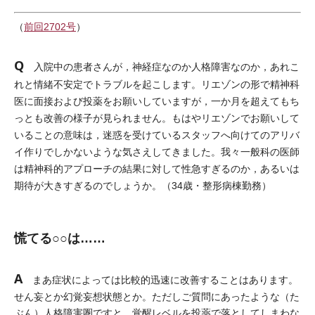
（
前回2702号
）
Q
入院中の患者さんが，神経症なのか人格障害なのか，あれこ
れと情緒不安定でトラブルを起こします。リエゾンの形で精神科
医に面接および投薬をお願いしていますが，一か月を超えてもち
っとも改善の様子が見られません。もはやリエゾンでお願いして
いることの意味は，迷惑を受けているスタッフへ向けてのアリバ
イ作りでしかないような気さえしてきました。我々一般科の医師
は精神科的アプローチの結果に対して性急すぎるのか，あるいは
期待が大きすぎるのでしょうか。（34歳・整形病棟勤務）
慌てる○○は……
A
まあ症状によっては比較的迅速に改善することはあります。
せん妄とか幻覚妄想状態とか。ただしご質問にあったような（た
ぶん）人格障害圏ですと，覚醒レベルを投薬で落としてしまわな