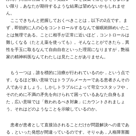
い限り，あなたが期待するような結果は望めないかもしれませ
ん。
ここできちんと把握しておくべきことは，以下の2点です。ま
ず，即効的に人の心をコントロールするなんて催眠術師めいたこ
とは無理である。ことに相手が正常に近いほど，コントロールは
難しくなる（たとえ薬を使っても）。そんなことができたら，異
性を手玉に取るなんて自由自在といった理屈になりますが，艶福
家の精神科医なんてわたしは見たことがありません。
もう一つは，誰を標的に治療が行われているのか，という点で
す。なるほど狭い意味ではトラブルメーカーである患者さんその
人でありましょう。しかしトラブルによって苛立つスタッフや，
そのために不満の矛先を向けられて困っているあなた自身もま
た，広い意味では「救われるべき対象」にカウントされましょ
う。それはどのようなことを示唆しているのか。
患者が患者として直接治されることだけが問題解決への道であ
る，といった発想が間違っているのです。そりゃあ，人格障害圏