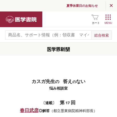
夏季休業日のお知らせ
医学書院
カート
カスガ先生
答え
ない
の
の
悩み相談室
第
回
〔連載〕
17
春日武彦
◎解答
（都立墨東病院精神科部長）