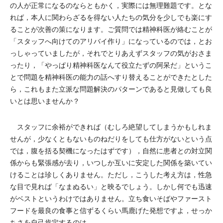
の人が正常になるのならともかく，実際には無理難題です。とな
れば，本人に関わらざるを得ない人たちの気分を少しでも楽にす
ることが次善の策になります。ご質問では精神科医が絡むことが
「スタッフへ向けてのアリバイ作り」になっているのでは，とお
っしゃっていましたが，それでとりあえずスタッフの気がおさま
ったり，「やっぱり精神科医なんて役立たずの阿呆だ」というこ
とで問題を精神科医の能力の話へすり替えることができたとした
ら，これもまた立派な問題解決のパターンであると見做しても良
いとは思いませんか？
スタッフに余裕ができれば（むしろ絶望してしまうかもしれま
せんが，少なくともないものねだりをしても仕方がないという点
では，腹を括る契機になったはずです），自然に患者との対立関
係からも緊張感が去り，いつしか互いに安定した関係を築いてい
けることは珍しくありません。ただし，こうした考え方は，性急
な目で見れば「なまぬるい」と映るでしょう。しかし何でも迅速
がベストというわけではありません。立ち食いそばやファースト
フードを最良の食事と信ずるくらい馬鹿げた発想ですよ，せっか
ちさを自己肯定するのは。