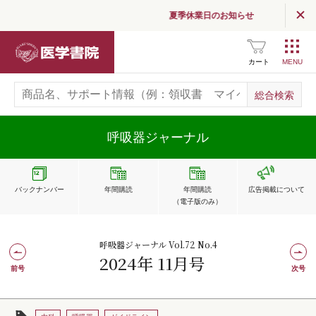
夏季休業日のお知らせ
医学書院
カート
呼吸器ジャーナル
バックナンバー
年間購読
年間購読
広告掲載
について
（電子版のみ）
呼吸器ジャーナル Vol.72 No.4
2024年 11月号
前号
次号