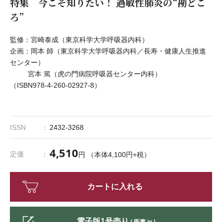
特集 今こそ知りたい！ 過敏性肺炎の“勘どこ
ろ”
監修：宮崎泰成（東京科学大学呼吸器内科）
企画：岡本 師（東京科学大学呼吸器内科／長寿・健康人生推進
センター）
宮本 篤（虎の門病院呼吸器センター内科）
（ISBN978-4-260-02927-8）
ISSN
2432-3268
4,510
定価
円 （本体4,100円+税）
カートに入れる
電子版1号売り