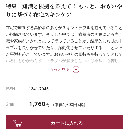
特集 知識と根拠を添えて！ もっと、おもいや
りに基づく在宅スキンケア
在宅で療養する高齢者の多くがスキントラブルを抱えていること
が指摘されています。そうした中では、療養者の周囲にいる専門
職や家族がよかれと思って行っていることが、結果的にお肌のト
ラブルを長引かせていたり、深刻化させていたりする……といっ
た事態も起こっています。おもいやりの気持ちを持ってケアして
いるにもかかわらず、トラブルが解決しないのは非常に心苦しい
ことですよね。
もっと見る
本特集は、現場のおもいやりにあふれた、でもうまい結果には結
びついていない事例をもとに、効果的なスキンケアの方法を提案
します。あふれるおもいやりがしっかりと届くように、スキンケ
ISSN
1341-7045
アの基本的な考え方とアプローチを一緒に身につけましょう！
特集監修：岡部美保（在宅創傷スキンケアステーション）
1,760
定価
円 （本体1,600円+税）
カートに入れる