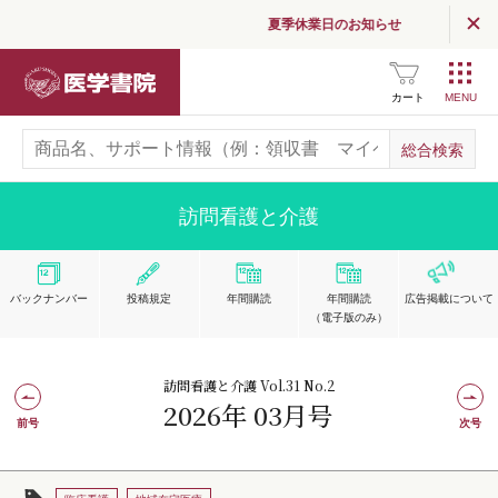
夏季休業日のお知らせ
医学書院
カート
訪問看護と介護
バックナンバー
投稿規定
年間購読
年間購読
広告掲載
について
（電子版のみ）
訪問看護と介護 Vol.31 No.2
2026年 03月号
前号
次号