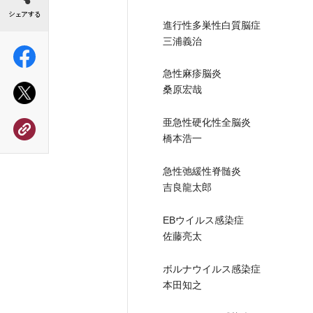
進行性多巣性白質脳症
三浦義治
急性麻疹脳炎
桑原宏哉
亜急性硬化性全脳炎
橋本浩一
急性弛緩性脊髄炎
吉良龍太郎
EBウイルス感染症
佐藤亮太
ボルナウイルス感染症
本田知之