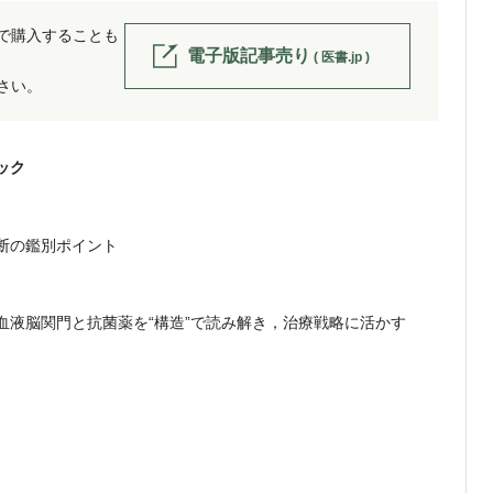
位で購入することも
電子版記事売り
( 医書.jp )
ださい。
ック
断の鑑別ポイント
血液脳関門と抗菌薬を“構造”で読み解き，治療戦略に活かす