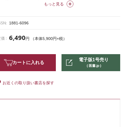
とも明らかになりつつあります。
もっと見る
本特集では、画像鑑別、抗菌薬の中枢移行、免疫不全下の管理、ステ
ロイド使用などの総論を整理し、各論では細菌、ウイルス、真菌、寄
生虫など広範な感染症を網羅しました。各疾患の概要や疫学、臨床症
SSN
1881-6096
候、診断のステップから、最新の治療と予後に至るまで、臨床に直結
する視点で整理しています。知識のアップデートとして、そして確か
6,490
定価
円 （本体5,900円+税）
な指針として、神経感染症の “今” を俯瞰する一助となれば幸いで
す。
電子版1号売り
カートに入れる
( 医書.jp )
お近くの取り扱い書店を探す