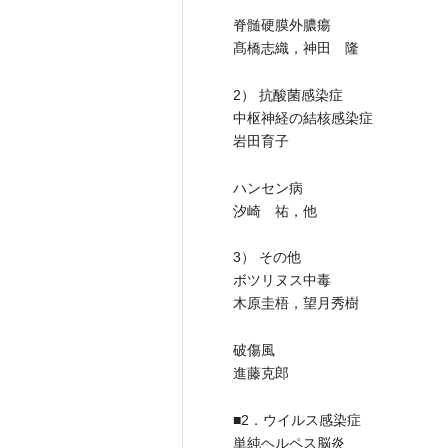
脊髄硬膜外膿瘍
髙橋志織，神田 隆
2） 抗酸菌感染症
中枢神経の結核感染症
岩田育子
ハンセン病
汐崎 祐，他
3） その他
ボツリヌス中毒
木原圭梧，望月秀樹
破傷風
進藤克郎
■2．ウイルス感染症
単純ヘルペス脳炎