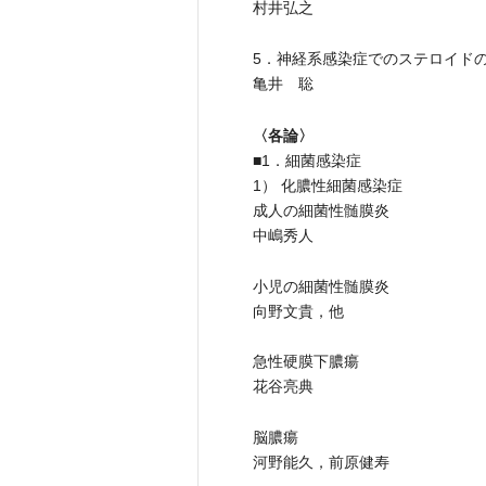
村井弘之
5．神経系感染症でのステロイド
亀井 聡
〈各論〉
■1．細菌感染症
1） 化膿性細菌感染症
成人の細菌性髄膜炎
中嶋秀人
小児の細菌性髄膜炎
向野文貴，他
急性硬膜下膿瘍
花谷亮典
脳膿瘍
河野能久，前原健寿