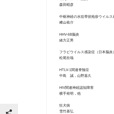
森田昭彦
中枢神経の水痘帯状疱疹ウイルス
﨑山佑介
HHV-6B脳炎
緒方正男
フラビウイルス感染症（日本脳炎
松尾欣哉
HTLV-1関連脊髄症
中島 誠，山野嘉久
HIV関連神経認知障害
横手裕明，他
狂犬病
シェアする
雪竹基弘