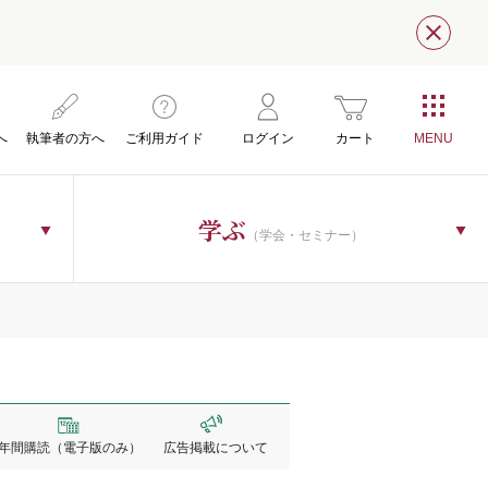
閉じ
へ
執筆者の方へ
ご利用ガイド
ログイン
カート
学ぶ
（学会・セミナー）
年間購読
（電子版のみ）
広告掲載
について