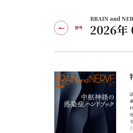
BRAIN and NERV
2026
前号