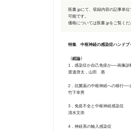
医書.jpにて、収録内容の記事単
可能です。
価格については医書.jpをご覧く
特集 中枢神経の感染症ハンドブ
〈総論〉
1．感染症か自己免疫か──画像診
渡邉啓太，山田 惠
2．抗菌薬の中枢神経への移行──
竹下幸男
3．免疫不全と中枢神経感染症
清水文崇
4．神経系の輸入感染症