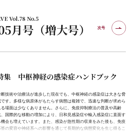
E Vol.78 No.5
年 05月号（増大号）
次号
特集 中枢神経の感染症ハンドブック
診断技術や治療法が進歩した現在でも、中枢神経の感染症は大きな脅
威です。多様な病原体がもたらす病態は複雑で、迅速な判断が求めら
れる場面は少なくありません。さらに、免疫抑制療法の普及や高齢
化、国際的な移動の増加により、日和見感染症や輸入感染症に直面す
る機会も増えています。また、感染が急性期の収束をみた後も、免疫
応答の変容や神経系への影響を通じて長期的な病態変化を生じ得るこ