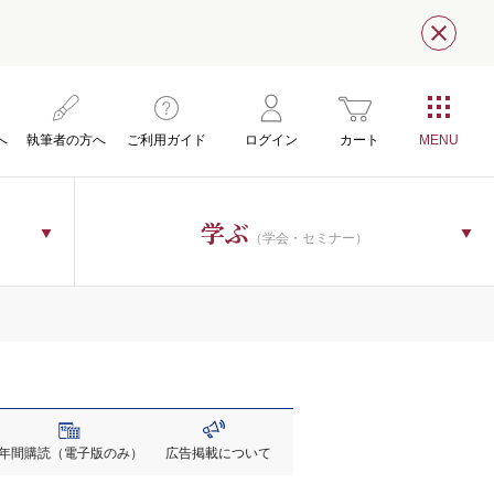
閉じ
へ
執筆者の方へ
ご利用ガイド
ログイン
カート
学ぶ
（学会・セミナー）
年間購読
（電子版のみ）
広告掲載
について