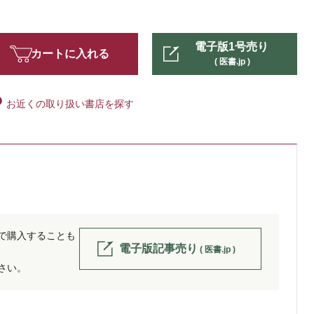
電子版1号売り
カートに入れる
( 医書.jp )
お近くの取り扱い書店を探す
位で購入することも
電子版記事売り
( 医書.jp )
ださい。