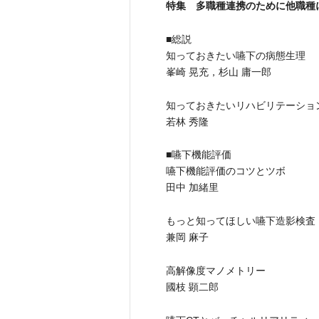
特集 多職種連携のために他職種に知
■総説
知っておきたい嚥下の病態生理
峯崎 晃充，杉山 庸一郎
知っておきたいリハビリテーショ
若林 秀隆
■嚥下機能評価
嚥下機能評価のコツとツボ
田中 加緒里
もっと知ってほしい嚥下造影検査
兼岡 麻子
高解像度マノメトリー
國枝 顕二郎