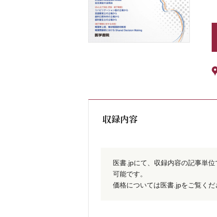
収録内容
医書.jpにて、収録内容の記事単
可能です。
価格については医書.jpをご覧く