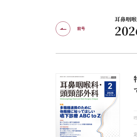
耳鼻咽喉科
20
前号
I