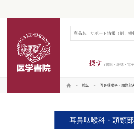
医学書院
探す
（書籍・雑誌・電
HOME
雑誌
耳鼻咽喉科・頭頸部
耳鼻咽喉科・頭頸部