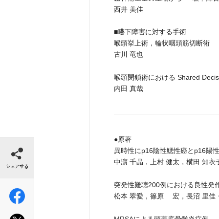
西井 美佳
■嚥下障害に対する手術
喉頭挙上術，輪状咽頭筋切断術
古川 竜也
喉頭閉鎖術における Shared Decisio
内田 真哉
●原著
シェアする
異時性にp16陰性鰓性癌とp16陽
中濵 千晶，上村 健太，横田 知衣
突発性難聴200例における良性発
松本 翠愛，篠原 宏，長沼 里佳
MRSAによる頭蓋底骨髄炎症例