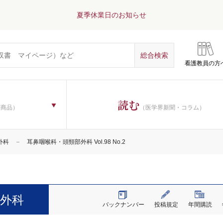
夏季休業日のお知らせ
看護教員の方
読む
子商品）
（医学界新聞・コラム）
外科
耳鼻咽喉科・頭頸部外科 Vol.98 No.2
外科
バックナンバー
投稿規定
年間購読