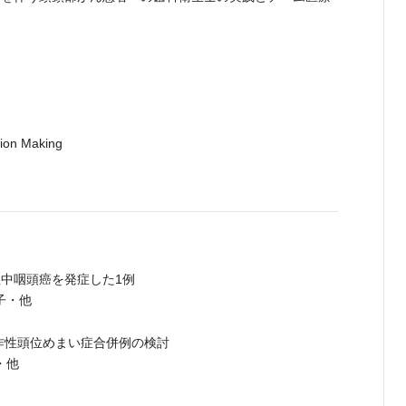
n Making
性中咽頭癌を発症した1例
子・他
作性頭位めまい症合併例の検討
・他