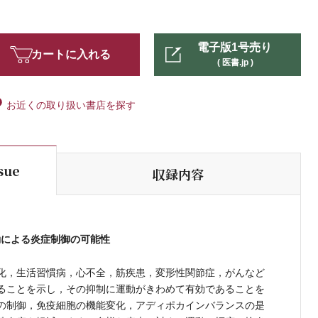
電子版1号売り
カートに入れる
( 医書.jp )
お近くの取り扱い書店を探す
ssue
収録内容
動による炎症制御の可能性
化，生活習慣病，心不全，筋疾患，変形性関節症，がんなど
ることを示し，その抑制に運動がきわめて有効であることを
の制御，免疫細胞の機能変化，アディポカインバランスの是