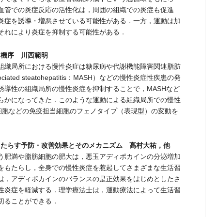
血管での炎症反応の活性化は，周囲の組織での炎症も促進
炎症を誘導・増悪させている可能性がある．一方，運動は加
それにより炎症を抑制する可能性がある．
用機序 川西範明
組織局所における慢性炎症は糖尿病や代謝機能障害関連脂肪
 associated steatohepatitis：MASH）などの慢性炎症性疾患の発
誘導性の組織局所の慢性炎症を抑制することで，MASHなど
らかになってきた．このような運動による組織局所での慢性
細胞などの免疫担当細胞のフェノタイプ（表現型）の変動を
もたらす予防・改善効果とそのメカニズム 髙村大祐，他
う肥満や脂肪細胞の肥大は，悪玉アディポカインの分泌増加
をもたらし，全身での慢性炎症を惹起してさまざまな生活習
は，アディポカインのバランスの是正効果をはじめとしたさ
性炎症を軽減する．理学療法士は，運動療法によって生活習
切ることができる．