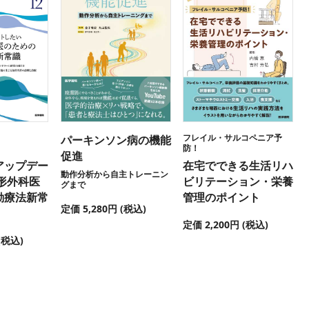
フレイル・サルコペニア予
パーキンソン病の機能
防！
促進
アップデー
在宅でできる生活リハ
動作分析から自主トレーニン
形外科医
ビリテーション・栄養
グまで
動療法新常
管理のポイント
定価 5,280円 (税込)
定価 2,200円 (税込)
(税込)