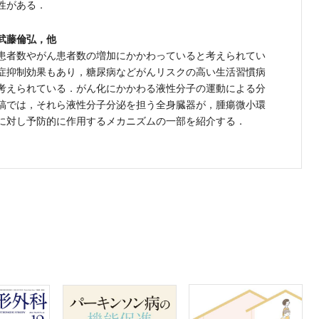
性がある．
武藤倫弘，他
患者数やがん患者数の増加にかかわっていると考えられてい
症抑制効果もあり，糖尿病などがんリスクの高い生活習慣病
考えられている．がん化にかかわる液性分子の運動による分
稿では，それら液性分子分泌を担う全身臓器が，腫瘍微小環
に対し予防的に作用するメカニズムの一部を紹介する．