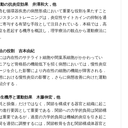
運動の抗炎症効果 井澤和大，他
含む循環器疾患の病態形成において重要な役割を果たすこと
ジスタンストレーニングは，炎症性サイトカインの抑制を通
に寄与する有望な手段として注目されている．本稿では，高
症を惹起する機序を概説し，理学療法の観点から運動療法に
．
法の役割 吉本由紀
には内在性のサテライト細胞や間葉系細胞がかかわってい
ニアなど骨格筋の機能低下を招く病態においては，慢性炎症
ージを介した影響により内在性の細胞の機能が障害される．
態における慢性炎症の影響と，さらに病態改善に向けた運動
紹介する．
発生機序と運動効果 木藤伸宏，他
耗と損傷」だけではなく，関節を構成する器官と組織に起こ
の進行要因として重要である．関節への力学的負荷は関節構
は重要であるが，過度の力学的負荷は機械的炎症を引き起こ
荷を適切に調整するには，関節軟骨を含む関節構成体器官と