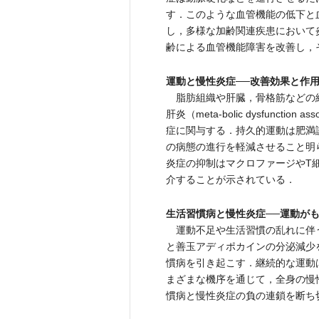
す．このような血管機能の低下と
し，多様な加齢関連疾患において
齢による血管機能障害を改善し，
運動と慢性炎症──改善効果と作
脂肪組織や肝臓，骨格筋などの
肝炎（meta-bolic dysfunction
症に関与する．持久的運動は肥満
の病態の進行を軽減させること明
炎症の抑制はマクロファージやT
介することが示されている．
生活習慣病と慢性炎症──運動が
運動不足や生活習慣の乱れに伴
と善玉アディポカインの分泌減少
慣病を引き起こす．継続的な運動
まざまな機序を通じて，全身の慢
慣病と慢性炎症の負の連鎖を断ち