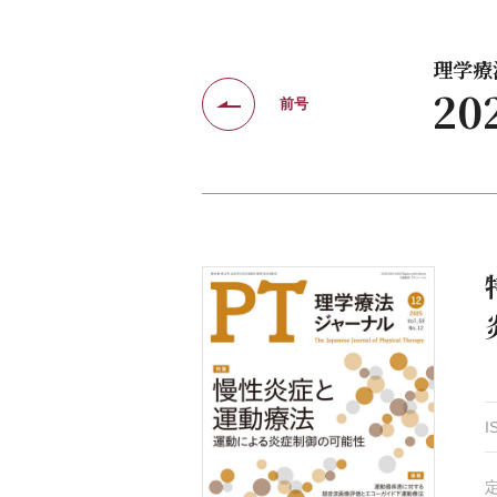
理学療法
20
前号
I