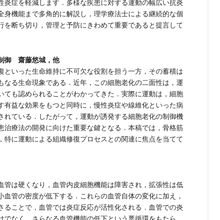
性炎症を軽減します．多様な疾患に対する運動の幅広い抗炎
全身機能まで多角的に解説し，理学療法士による継続的な個
行を断ち切り，管理と予防にきわめて重要であると提言して
制御 齋藤悠城，他
復といった生命維持に不可欠な役割を担う一方，その蓄積は
もなる生命現象である．近年，この細胞老化の二面性は，運
いても認められることがわかってきた．実際に運動は，細胞
す有益な効果をもつと同時に，慢性炎症や線維化といった病
されている．したがって，運動が誘発する細胞老化の制御機
患治療法の開発に向けた重要な鍵となる．本稿では，骨格筋
，特に運動による組織修復プロセスとの関連に焦点を当てて
血管は硬くなり，血管内皮細胞機能は障害され，拡張性は低
小血管の密度が低下する．これらの血管自体の変化に加え，
さることで，血管では炎症反応が活性化される．血管での炎
けでなく，さらなる血管機能の低下という悪循環をもたら