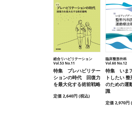
総合リハビリテーション
臨床整形外科
Vol.53 No.11
Vol.60 No.12
特集 プレハビリテー
特集 いま
ションの時代 回復力
トしたい 整
を最大化する術前戦略
のための運
識
定価 2,640円 (税込)
定価 2,970円 