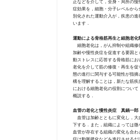
正などを介して，全身・局所の慢
症効果を，細胞・分子レベルから
別化された運動介入が，疾患の進
います．
運動による骨格筋再生と細胞老化
細胞老化は，がん抑制や組織修
加齢や慢性炎症を促進する要因と
動ストレスに応答する骨格筋にお
老化を介して筋の修復・再生を促
態の進行に関与する可能性が指摘
構を理解することは，新たな筋疾
における細胞老化の役割について
概説する．
血管の老化と慢性炎症 真鍋一郎
血管は加齢とともに変化し，大
下する．また，組織によっては微
血管が存在する組織の変化も合わ
症は動脈硬化などを進行させるだ