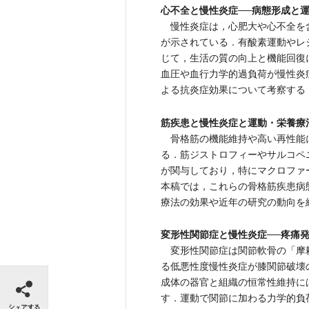
心不全と慢性炎症──病態形成と
慢性炎症は，心肥大や心不全を
が示されている．有酸素運動やレ
じて，生活の質の向上と機能回復
血圧や血行力学的過負荷が慢性炎
よる抗炎症効果について考察する
筋疾患と慢性炎症と運動・栄養療
骨格筋の機能維持や高い再性能
る．筋ジストロフィーやサルコペ
が関与しており，特にマクロファ
本稿では，これらの骨格筋疾患病
療法の効果や近年の研究の動向を
変形性関節症と慢性炎症──疼痛
変形性関節症は関節軟骨の「摩
る低悪性度慢性炎症が膝関節破壊
シェアする
成体の器官と組織の恒常性維持に
す．運動で関節に加わる力学的負