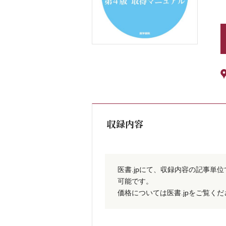
収録内容
医書.jpにて、収録内容の記事単
可能です。
価格については医書.jpをご覧く