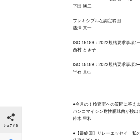
下田 勝二
フレキシブルな認定範囲
藤澤 真一
ISO 15189：2022規格要求事項
西村 とき子
ISO 15189：2022規格要求
平石 直己
●今月の！検査室への質問に答え
シェアする
バンコマイシン耐性腸球菌が検出
鈴木 里和
●【最終回】リレーエッセイ 私