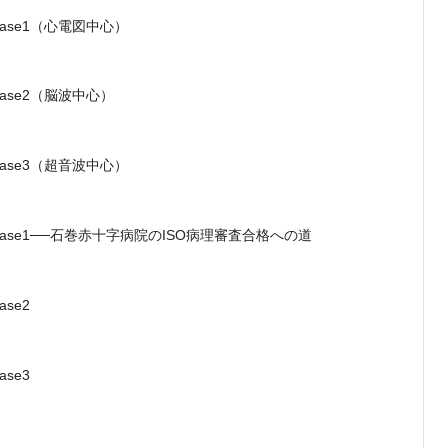
ase1（心電図中心）
ase2（脳波中心）
ase3（超音波中心）
ase1──石巻赤十字病院のISO病理審査合格への道
se2
se3