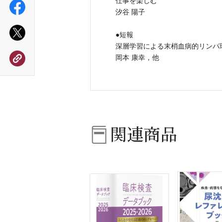
仕事を楽しむ
汐谷 陽子
●短報
深層学習による末梢血病的リンパ
岡本 康幸，他
関連商品