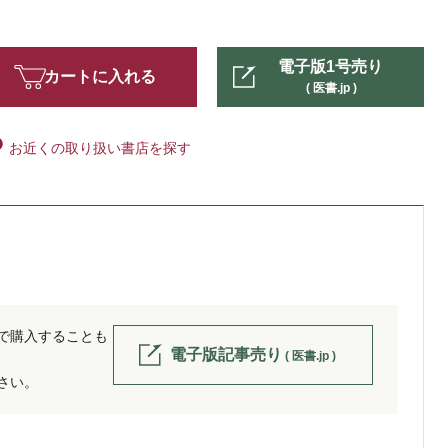
電子版1号売り
カートに入れる
( 医書.jp )
お近くの取り扱い書店を探す
位で購入することも
電子版記事売り
( 医書.jp )
ださい。