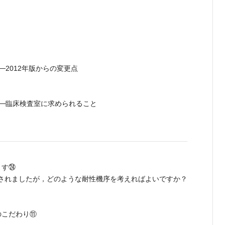
1──2012年版からの変更点
事項2──臨床検査室に求められること
ます㉔
されましたが，どのような耐性機序を考えればよいですか？
のこだわり⑪