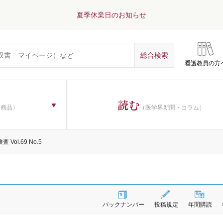
夏季休業日のお知らせ
看護教員の方
読む
子商品）
（医学界新聞・コラム）
 Vol.69 No.5
バックナンバー
投稿規定
年間購読