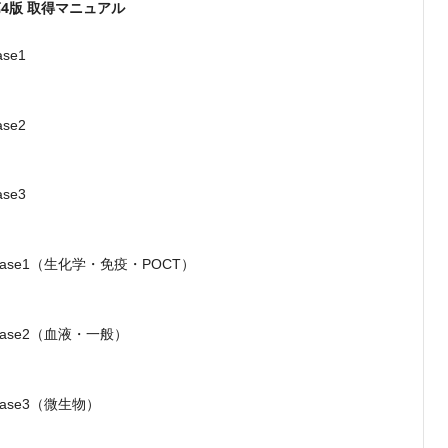
 第4版 取得マニュアル
se1
se2
se3
ase1（生化学・免疫・POCT）
ase2（血液・一般）
ase3（微生物）