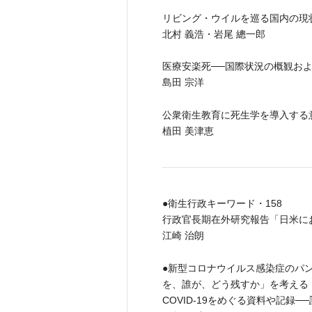
リビング・ウイルを巡る国内の現
北村 義浩・岩尾 總一郎
医療安楽死──国際状況の概観お
島田 宗洋
公衆衛生教育に死生学を導入する
植田 美津恵
●衛生行政キーワード・158
行政官長期在外研究報告「日米に
江崎 治朗
●新型コロナウイルス感染症のパ
を、誰が、どう残すか」を考える・
COVID-19をめぐる資料や記録