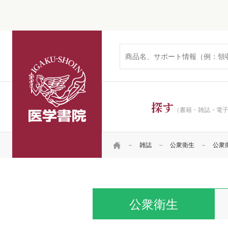
医学書院
探す
（書籍・雑誌・電
HOME
雑誌
公衆衛生
公衆衛生
公衆衛生