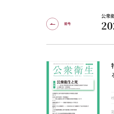
公衆衛生
2
前号
I