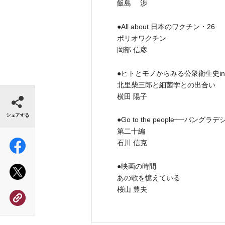
飯島 渉
●All about 日本のワクチン・26
ポリオワクチン
岡部 信彦
●ヒトとモノからみる公衆衛生史inter
北里柴三郎と細菌学との出合い
シェアする
横田 陽子
●Go to the people──バ
第二十編
石川 信克
●映画の時間
あの歌を憶えている
桜山 豊夫