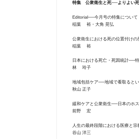
特集 公衆衛生と死──よりよい
Editorial──今月号の特集について
稲葉 裕・大角 晃弘
公衆衛生における死の位置付けの
稲葉 裕
日本における死亡・死因統計──
林 玲子
地域包括ケア──地域で看取ると
秋山 正子
緩和ケアと公衆衛生──日本のホス
前野 宏
人生の最終段階における医療と宗
谷山 洋三