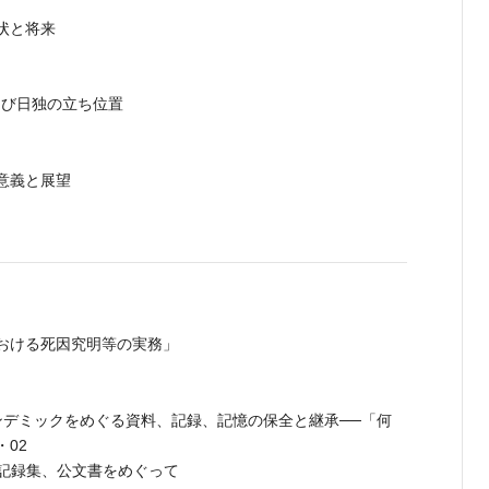
状と将来
よび日独の立ち位置
意義と展望
おける死因究明等の実務」
ンデミックをめぐる資料、記録、記憶の保全と継承──「何
02
──記録集、公文書をめぐって