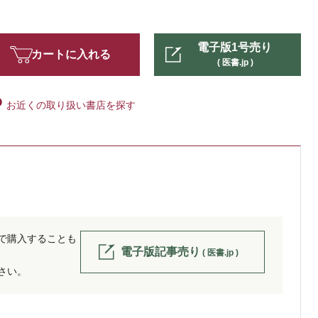
電子版1号売り
カートに入れる
( 医書.jp )
お近くの取り扱い書店を探す
位で購入することも
電子版記事売り
( 医書.jp )
ださい。