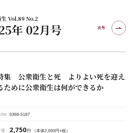
 Vol.89 No.2
025年 02月号
次号
特集 公衆衛生と死 よりよい死を迎え
るために公衆衛生は何ができるか
SSN
0368-5187
2,750
定価
円 （本体2,500円+税）