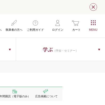
閉じ
へ
執筆者の方へ
ご利用ガイド
ログイン
カート
学ぶ
（学会・セミナー）
年間購読
（電子版のみ）
広告掲載
について