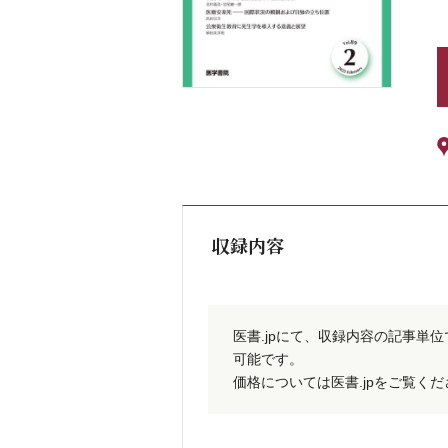
収録内容
医書.jpにて、収録内容の記事単
可能です。
価格については医書.jpをご覧く