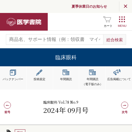
夏季休業日のお知らせ
医学書院
カート
臨床眼科
バックナンバー
投稿規定
年間購読
年間購読
広告掲載
について
（電子版のみ）
臨床眼科 Vol.78 No.9
2024年 09月号
前号
次号