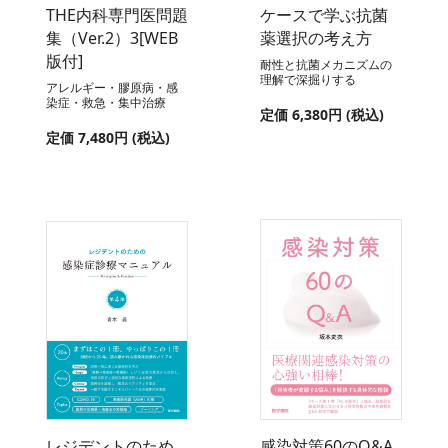
THE内科専門医問題
ケースで学ぶ抗菌
集（Ver.2）3[WEB
薬選択の考え方
版付]
耐性と抗菌メカニズムの
理解で深掘りする
アレルギー・膠原病・感
染症・救急・集中治療
定価 6,380円 (税込)
定価 7,480円 (税込)
レジデントのため
感染対策60のQ&A