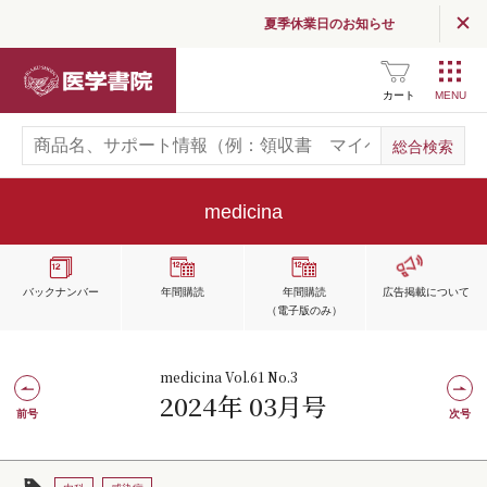
夏季休業日のお知らせ
医学書院
カート
medicina
バックナンバー
年間購読
年間購読
広告掲載
について
（電子版のみ）
medicina Vol.61 No.3
2024年 03月号
前号
次号