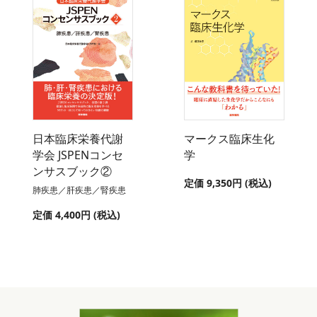
日本臨床栄養代謝
マークス臨床生化
学会 JSPENコンセ
学
ンサスブック②
定価 9,350円 (税込)
肺疾患／肝疾患／腎疾患
定価 4,400円 (税込)