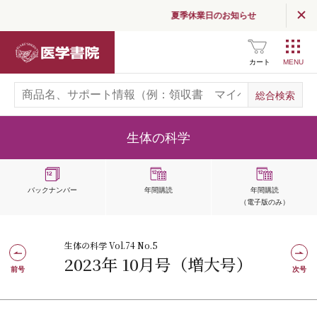
夏季休業日のお知らせ
医学書院
カート
生体の科学
バックナンバー
年間購読
年間購読
（電子版のみ）
生体の科学 Vol.74 No.5
2023年 10月号（増大号）
前号
次号