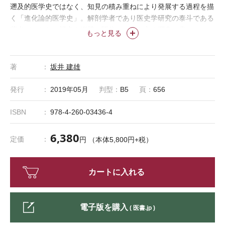
遡及的医学史ではなく、知見の積み重ねにより発展する過程を描
く「進化論的医学史」。解剖学者であり医史学研究の泰斗である
著者がこれらの視点を縦横に駆使して描き出す渾身の書。
もっと見る
著
坂井 建雄
発行
2019年05月
判型：
B5
頁：
656
ISBN
978-4-260-03436-4
6,380
定価
円 （本体5,800円+税）
カートに入れる
電子版を購入
( 医書.jp )