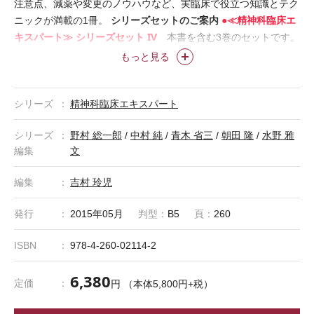
注意点、減薬や変更のノウハウなど、実臨床で役立つ知識とテク
シリーズセットのご案内
●≪精神科臨床エ
ニックが満載の1冊。
キスパート≫ シリーズセット IV
本書を含む3巻のセットです。
セット定価：本体15,500円＋税 ISBN978-4-260-02206-4
もっと見る
詳細ページ
シリーズ
精神科臨床エキスパート
シリーズ
野村 総一郎
/
中村 純
/
青木 省三
/
朝田 隆
/
水野 雅
編集
文
編集
吉村 玲児
発行
2015年05月
判型：
B5
頁：
260
ISBN
978-4-260-02114-2
6,380
定価
円 （本体5,800円+税）